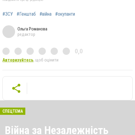
#ЗСУ
#Генштаб
#війна
#окупанти
Ольга Романова
редактор
0,0
Авторизуйтесь
, щоб оцінити
СПЕЦТЕМА
Війна за Незалежність