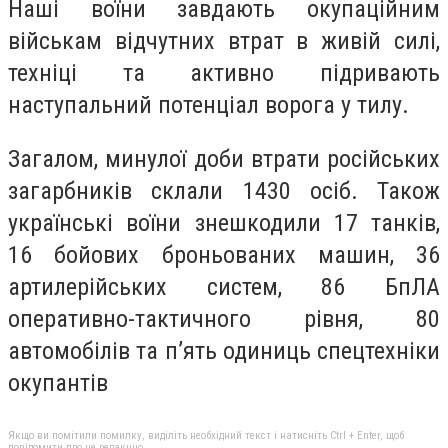
Наші воїни завдають окупаційним
військам відчутних втрат в живій силі,
техніці та активно підривають
наступальний потенціал ворога у тилу.
Загалом, минулої доби втрати російських
загарбників склали 1430 осіб. Також
українські воїни знешкодили 17 танків,
16 бойових броньованих машин, 36
артилерійських систем, 86 БпЛА
оперативно-тактичного рівня, 80
автомобілів та п’ять одиниць спецтехніки
окупантів
Якщо ви помітили помилку, виділіть необхідний текст і натисніть Ctrl + Enter, щоб
повідомити про це редакцію