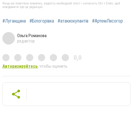
Якщо ви помітили помилку, виділіть необхідний текст і натисніть Ctrl + Enter, щоб
повідомити про це редакцію
#Луганщина
#Білогорівка
#атакиокупантів
#АртемЛисогор
Ольга Романова
редактор
0,0
Авторизируйтесь
, чтобы оценить