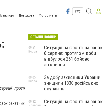
Рус
Транспорт
Довідкова
Фотоотчеты
ОСТАННІ НОВИНИ
:
Ситуація на фронті на ранок
09:51
Вчора
6 серпня: протягом доби
відбулося 261 бойове
зіткнення
За добу захисники України
09:05
Вчора
знищили 1330 російських
ерації проти
окупантів
Ситуація на фронті на ранок
09:32
 двох ракетних
5 серпня