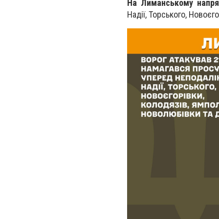
На Лиманському напр
Надії, Торського, Новоєг