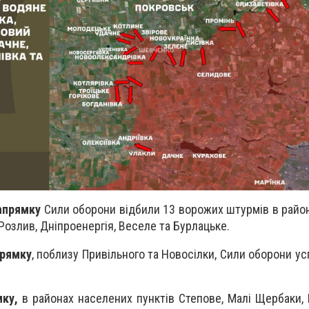
апрямку
Сили оборони відбили 13 ворожих штурмів в райо
Розлив, Дніпроенергія, Веселе та Бурлацьке.
прямку
, поблизу Привільного та Новосілки, Сили оборони у
мку,
в районах населених пунктів Степове, Малі Щербаки, 