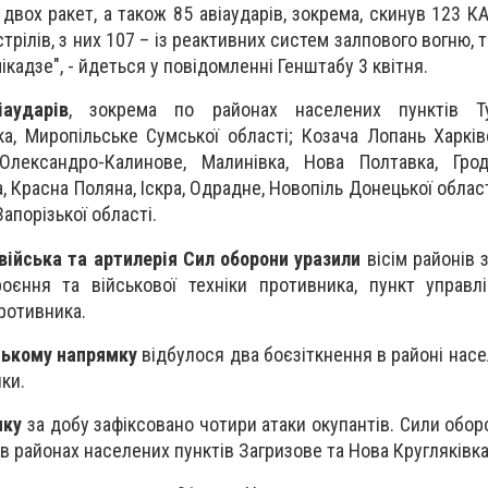
двох ракет, а також 85 авіаударів, зокрема, скинув 123 КА
рілів, з них 107 – із реактивних систем залпового вогню, 
кадзе", - йдеться у повідомленні Генштабу 3 квітня.
аударів
, зокрема по районах населених пунктів Тур
а, Миропільське Сумської області; Козача Лопань Харківс
 Олександро-Калинове, Малинівка, Нова Полтавка, Грод
, Красна Поляна, Іскра, Одрадне, Новопіль Донецької област
апорізької області.
 війська та артилерія Сил оборони уразили
вісім районів
роєння та військової техніки противника, пункт управ
ротивника.
ському напрямку
відбулося два боєзіткнення в районі насе
нки.
мку
за добу зафіксовано чотири атаки окупантів. Сили обор
в районах населених пунктів Загризове та Нова Кругляківка