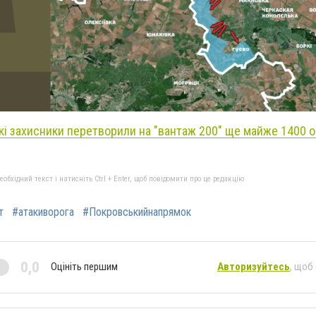
кі захисники перетворили на "вантаж 200" ще майже 1400 о
бхідний текст і натисніть Ctrl + Enter, щоб повідомити про це редакцію
т
#атакиворога
#Покровськийнапрямок
0,0
Оцініть першим
Авторизуйтесь
, щоб