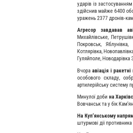
ударів із застосуванням 
здійснив майже 6400 обст
уражень 2377 дронів-камі
Агресор завдавав аві
Михайлівське, Петрушівк
Покровськ, Яблунівка,
Котлярівка, Новопавлівка
Гуляйполе, Новодарівка З
Вчора
авіація і ракетні
особового складу, озб
артилерійську систему п
Минулої доби
на Харків
Вовчанськ та у бік Кам’я
На Куп’янському напря
штурмові дії противника 