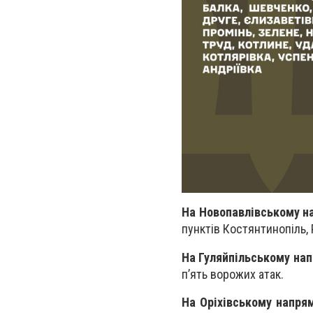
На Новопавлівському н
пунктів Костянтинопіль, 
На Гуляйпільському на
п’ять ворожих атак.
На Оріхівському напря