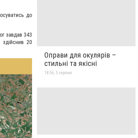
росуватись до
ог завдав 343
; здійснив 20
Оправи для окулярів –
стильні та якісні
18:56, 5 серпня