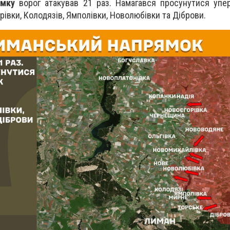
ямку
ворог атакував 21 раз. Намагався просунутися упе
орівки, Колодязів, Ямполівки, Новолюбівки та Діброви.