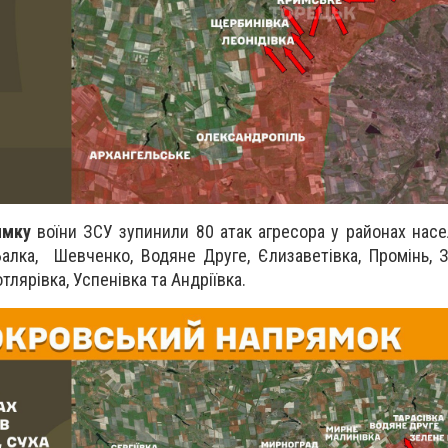
ямку
воїни ЗСУ зупинили 80 атак агресора у районах насе
Балка, Шевченко, Водяне Друге, Єлизаветівка, Промінь, 
тлярівка, Успенівка та Андріївка.