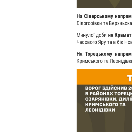
На Сіверському напрям
Білогорівки та Верхньок
Минулої доби
на Крамат
Часового Яру та в бік Но
На Торецькому напрям
Кримського та Леонідівк