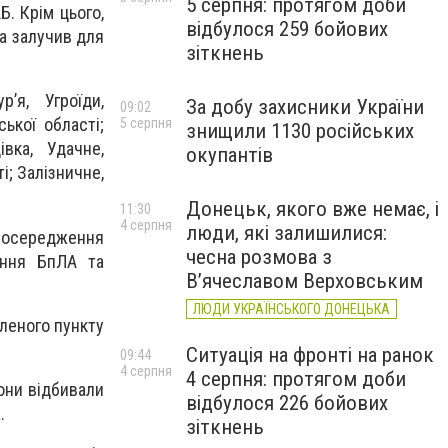
5 серпня: протягом доби
Б. Крім цього,
відбулося 259 бойових
та залучив для
зіткнень
’я, Угроїди,
За добу захисники України
09:02
ької області;
5 серпня
знищили 1130 російських
івка, Удачне,
окупантів
і; Залізничне,
Донецьк, якого вже немає, і
11:30
4 серпня
люди, які залишилися:
 зосередження
чесна розмова з
ління БпЛА та
В’ячеславом Верховським
ЛЮДИ УКРАЇНСЬКОГО ДОНЕЦЬКА
леного пункту
Ситуація на фронті на ранок
09:44
4 серпня
4 серпня: протягом доби
они відбивали
відбулося 226 бойових
.
зіткнень