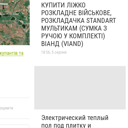
КУПИТИ ЛІЖКО
РОЗКЛАДНЕ ВІЙСЬКОВЕ,
РОЗКЛАДАЧКА STANDART
МУЛЬТИКАМ (СУМКА З
РУЧОЮ У КОМПЛЕКТІ)
ВІАНД (VIAND)
18:56, 5 серпня
купантів та
 оцінити
Электрический теплый
пол под плитку и