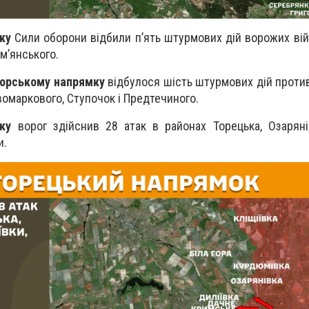
ку
Сили оборони відбили п’ять штурмових дій ворожих вій
ам’янського.
орському напрямку
відбулося шість штурмових дій против
вомаркового, Ступочок і Предтечиного.
ку
ворог здійснив 28 атак в районах Торецька, Озарянів
и.