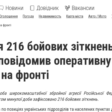
Новини
Довідник
Вакансии
Оголошення
Погода
Недвижимость
Карта міста
Авто / Мото
на фронті
я 216 бойових зіткнень
повідомив оперативну
 на фронті
оба широкомасштабної збройної агресії Російської Фед
гом минулої доби зафіксовано 216 бойових зіткнень.
 по позиціях українських підрозділів та населених пунктах