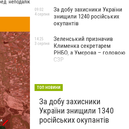
ред неподалік
За добу захисники України
09:02
4 серпня
знищили 1240 російських
окупантів
Зеленський призначив
14:25
3 серпня
Клименка секретарем
РНБО, а Умєрова – головою
СЗР
ТОП НОВИНИ
За добу захисники
України знищили 1340
російських окупантів