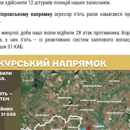
ки здійснили 12 штурмів позицій наших захисників.
іпровському напрямку
агресор п’ять разів намагався п
.
минулої доби наші воїни відбили 28 атак противника. Вор
ів, з них п’ять – із реактивних систем залпового вогню
вши 31 КАБ.