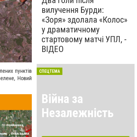
Два голи після
вилучення Бурди:
«Зоря» здолала «Колос»
у драматичному
стартовому матчі УПЛ, -
ВІДЕО
лених пунктів
СПЕЦТЕМА
Зелене, Новий
Війна за
Незалежність