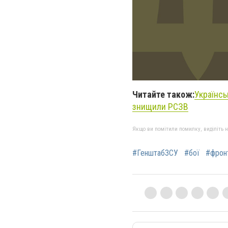
Читайте також:
Українсь
знищили РСЗВ
Якщо ви помітили помилку, виділіть нео
#ГенштабЗСУ
#бої
#фрон