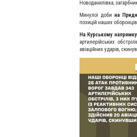
Новоданилівка, загарбни
Минулої доби
на Придн
позицій наших оборонців
На Курському напрямку
артилерійських обстріл
авіаційних ударів, скину