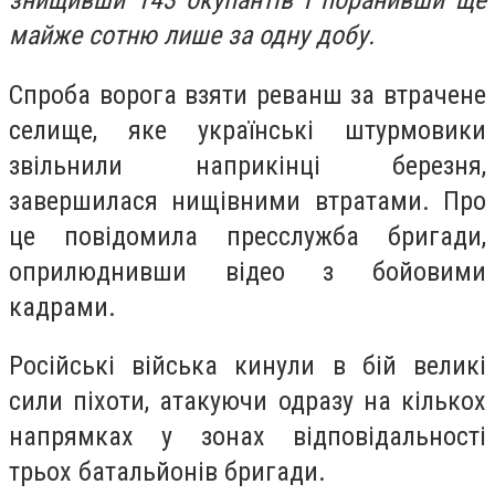
знищивши 143 окупантів і поранивши ще
майже сотню лише за одну добу.
Спроба ворога взяти реванш за втрачене
селище, яке українські штурмовики
звільнили наприкінці березня,
завершилася нищівними втратами. Про
це повідомила пресслужба бригади,
оприлюднивши відео з бойовими
кадрами.
Російські війська кинули в бій великі
сили піхоти, атакуючи одразу на кількох
напрямках у зонах відповідальності
трьох батальйонів бригади.