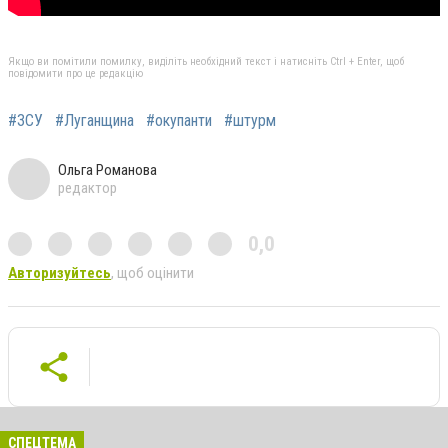
Якщо ви помітили помилку, виділіть необхідний текст і натисніть Ctrl + Enter, щоб
повідомити про це редакцію
#ЗСУ
#Луганщина
#окупанти
#штурм
Ольга Романова
редактор
0,0
Авторизуйтесь
, щоб оцінити
СПЕЦТЕМА