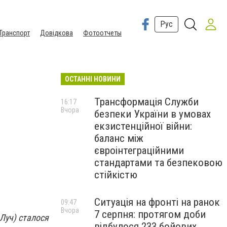
Рус
Транспорт
Довідкова
Фотоотчеты
ОСТАННІ НОВИНИ
Трансформація Служби
16:17
Вчора
безпеки України в умовах
екзистенційної війни:
баланс між
євроінтеграційними
стандартами та безпековою
стійкістю
Ситуація на фронті на ранок
09:47
Вчора
7 серпня: протягом доби
 Луч) сталося
відбулося 233 бойових