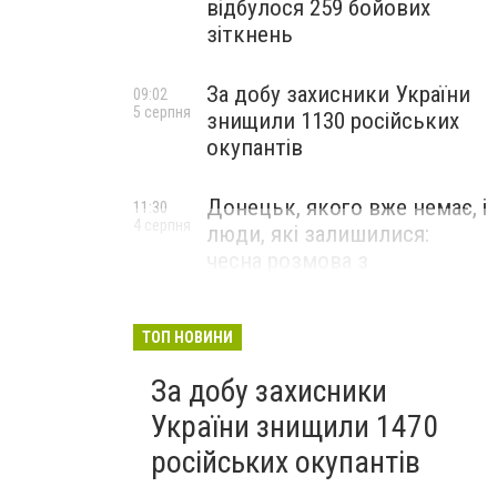
відбулося 259 бойових
зіткнень
За добу захисники України
09:02
5 серпня
знищили 1130 російських
окупантів
Донецьк, якого вже немає, і
11:30
4 серпня
люди, які залишилися:
чесна розмова з
В’ячеславом Верховським
ЛЮДИ УКРАЇНСЬКОГО ДОНЕЦЬКА
ТОП НОВИНИ
За добу захисники
України знищили 1470
російських окупантів