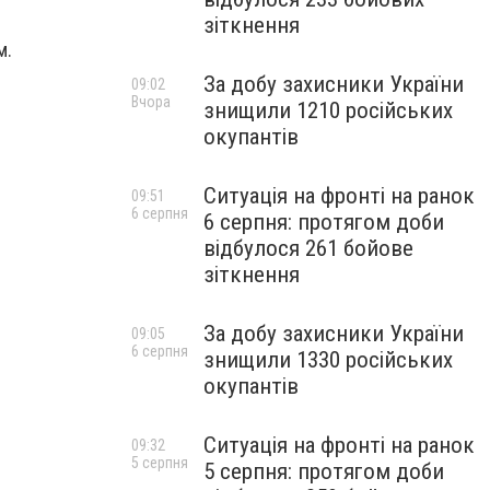
зіткнення
м.
За добу захисники України
09:02
Вчора
знищили 1210 російських
окупантів
Ситуація на фронті на ранок
09:51
6 серпня
6 серпня: протягом доби
відбулося 261 бойове
зіткнення
За добу захисники України
09:05
6 серпня
знищили 1330 російських
окупантів
Ситуація на фронті на ранок
09:32
5 серпня
5 серпня: протягом доби