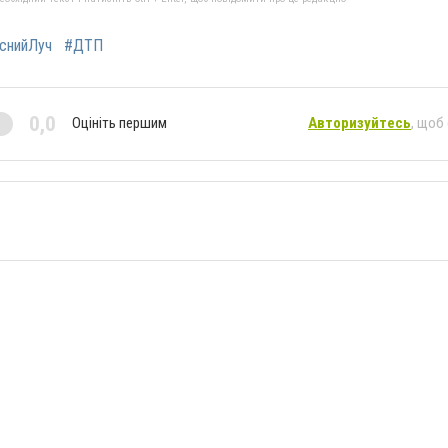
снийЛуч
#ДТП
0,0
Оцініть першим
Авторизуйтесь
, щоб