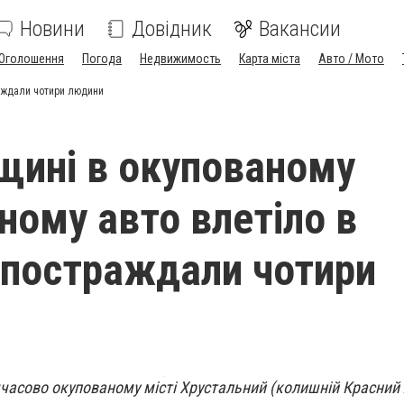
Новини
Довідник
Вакансии
Оголошення
Погода
Недвижимость
Карта міста
Авто / Мото
раждали чотири людини
щині в окупованому
ному авто влетіло в
 постраждали чотири
тимчасово окупованому місті Хрустальний (колишній Красний