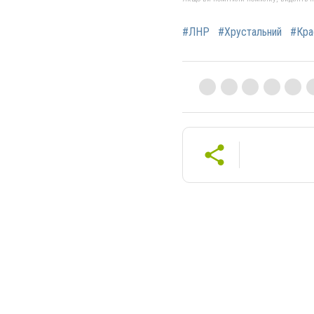
#ЛНР
#Хрустальний
#Кра