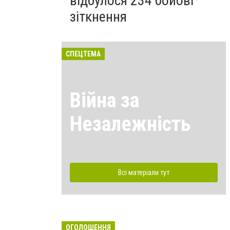
відбулося 234 бойові
зіткнення
СПЕЦТЕМА
Війна за
Незалежність
Всі матеріали тут
ОГОЛОШЕННЯ