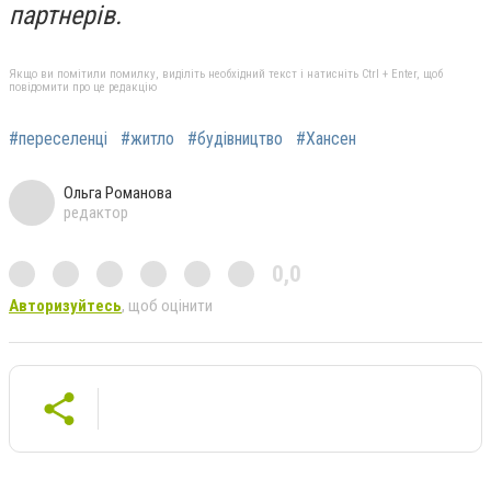
партнерів.
Якщо ви помітили помилку, виділіть необхідний текст і натисніть Ctrl + Enter, щоб
повідомити про це редакцію
#переселенці
#житло
#будівництво
#Хансен
Ольга Романова
редактор
0,0
Авторизуйтесь
, щоб оцінити