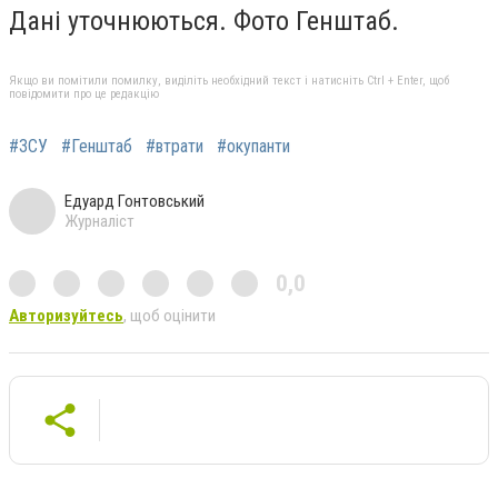
Дані уточнюються. Фото Генштаб.
Якщо ви помітили помилку, виділіть необхідний текст і натисніть Ctrl + Enter, щоб
повідомити про це редакцію
#ЗСУ
#Генштаб
#втрати
#окупанти
Едуард Гонтовський
Журналіст
0,0
Авторизуйтесь
, щоб оцінити