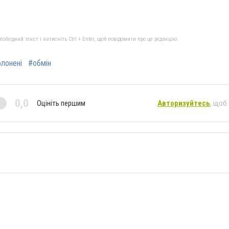
бхідний текст і натисніть Ctrl + Enter, щоб повідомити про це редакцію
лонені
#обмін
0,0
Оцініть першим
Авторизуйтесь
, щоб