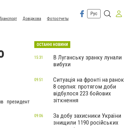
Рус
Транспорт
Довідкова
Фотоотчеты
ОСТАННІ НОВИНИ
о
В Луганську зранку лунали
15:31
вибухи
Ситуація на фронті на ранок
09:51
8 серпня: протягом доби
відбулося 223 бойових
зіткнення
ив президент
За добу захисники України
09:06
знищили 1190 російських