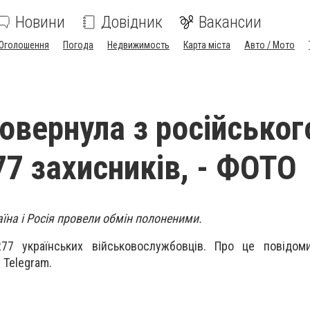
Новини
Довідник
Вакансии
Оголошення
Погода
Недвижимость
Карта міста
Авто / Мото
повернула з російськог
77 захисників, - ФОТО
аїна і Росія провели обмін полоненими.
77 українських військовослужбовців. Про це повідом
 Telegram.