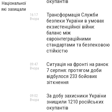
окупантів
 Національної
, які захищали
Трансформація Служби
16:17
Вчора
безпеки України в умовах
екзистенційної війни:
баланс між
євроінтеграційними
стандартами та безпековою
стійкістю
Ситуація на фронті на ранок
09:47
Вчора
7 серпня: протягом доби
відбулося 233 бойових
зіткнення
За добу захисники України
09:02
Вчора
знищили 1210 російських
окупантів