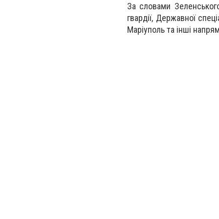
З
а словами Зеленського
гвардії, Державної спец
Маріуполь та інші напря