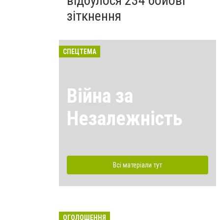
відбулося 234 бойові
зіткнення
СПЕЦТЕМА
Війна за
Незалежність
Всі матеріали тут
ОГОЛОШЕННЯ