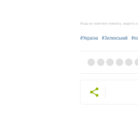
Якщо ви помітили помилку, виділіть нео
#Україна
#Зеленський
#по