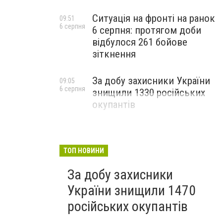
Ситуація на фронті на ранок
09:51
6 серпня
6 серпня: протягом доби
відбулося 261 бойове
зіткнення
За добу захисники України
09:05
6 серпня
знищили 1330 російських
окупантів
ТОП НОВИНИ
За добу захисники
України знищили 1470
російських окупантів