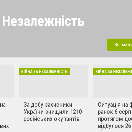
а Незалежність
іч російській навалі, яка
ого 2022 року. Росіяни
Всі мате
та, гинуть мирні жителі.
ідповідь терористам рф.
ВІЙНА ЗА НЕЗАЛЕЖНІСТЬ
ВІЙНА ЗА НЕЗАЛЕЖ
 на
За добу захисники
Ситуація на 
України знищили 1210
ранок 6 серп
російських окупантів
протягом до
ових
відбулося 26