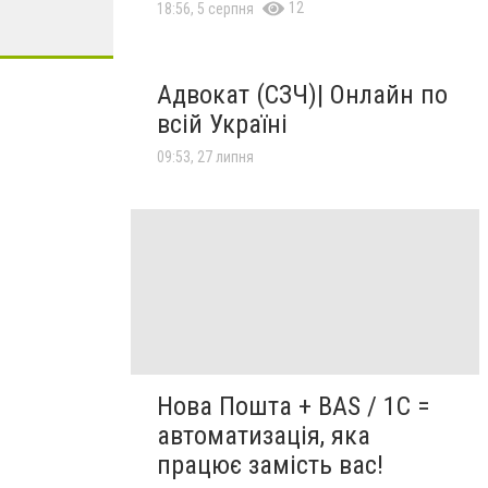
12
18:56, 5 серпня
Адвокат (СЗЧ)| Онлайн по
всій Україні
09:53, 27 липня
Нова Пошта + BAS / 1C =
автоматизація, яка
працює замість вас!