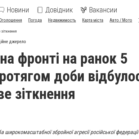
Новини
Довідник
Вакансии
Оголошення
Погода
Недвижимость
Карта міста
Авто / Мото
е зіткнення
ійне джерело
на фронті на ранок 5
протягом доби відбуло
ве зіткнення
а широкомасштабної збройної агресії російської федерації