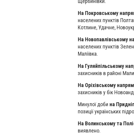
Щербинівки.
На Покровському напря
населених пунктів Полта
Котлине, Удачне, Новоукр
На Новопавлівському н
населених пунктів Зелен
Маліївка.
На Гуляйпільському на
захисників в районі Мали
На Оріхівському напрям
захисників у бік Новоанд
Минулої доби
на Придні
позиції українських підро
На Волинському та Пол
виявлено.