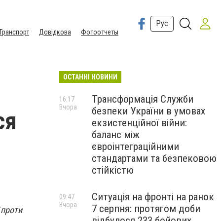
Рус
Транспорт
Довідкова
Фотоотчеты
ОСТАННІ НОВИНИ
Трансформація Служби
16:17
Вчора
безпеки України в умовах
ся
екзистенційної війни:
баланс між
євроінтеграційними
стандартами та безпековою
стійкістю
Ситуація на фронті на ранок
09:47
Вчора
7 серпня: протягом доби
 проти
відбулося 233 бойових