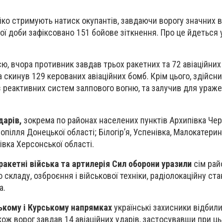
йко стримують натиск окупантів, завдаючи ворогу значних в
ї доби зафіксовано 151 бойове зіткнення. Про це йдеться у
, вчора противник завдав трьох ракетних та 72 авіаційних 
а скинув 129 керованих авіаційних бомб. Крім цього, здійсн
із реактивних систем залпового вогню, та залучив для ураж
дарів,
зокрема по районах населених пунктів Архипівка Черн
нопілля Донецької області; Білогір’я, Успенівка, Малокатерин
гівка Херсонської області.
 ракетні війська та артилерія Сил оборони уразили
сім рай
кладу, озброєння і військової техніки, радіолокаційну ста
а.
ькому і Курському напрямках
українські захисники відбили
кож ворог завдав 14 авіаційних ударів, застосувавши при ц