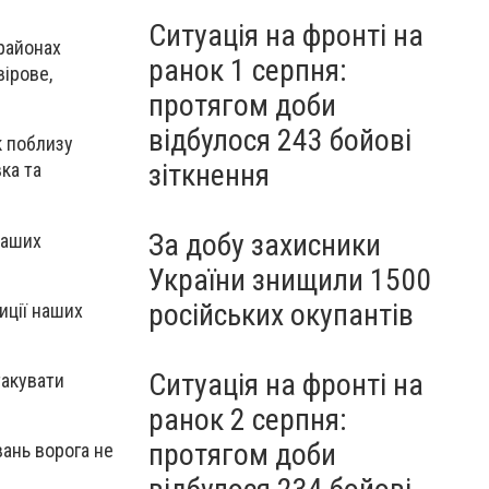
Ситуація на фронті на
районах
ранок 1 серпня:
вірове,
протягом доби
відбулося 243 бойові
к поблизу
зіткнення
ка та
За добу захисники
наших
України знищили 1500
російських окупантів
иції наших
Ситуація на фронті на
такувати
ранок 2 серпня:
протягом доби
ань ворога не