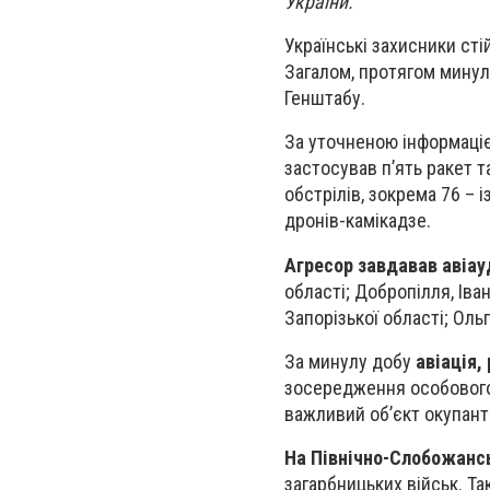
України.
Українські захисники сті
Загалом, протягом минуло
Генштабу.
За уточненою інформацією
застосував п’ять ракет т
обстрілів, зокрема 76 – 
дронів-камікадзе.
Агресор завдавав авіау
області; Добропілля, Іва
Запорізької області; Оль
За минулу добу
авіація,
зосередження особового с
важливий об’єкт окупант
На Північно-Слобожанс
загарбницьких військ. Та