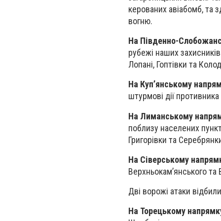
керованих авіабомб, та з
вогню.
На Південно-Слобожан
рубежі наших захисників 
Лопані, Гоптівки та Коло
На Куп’янському напря
штурмові дії противника 
На Лиманському напря
поблизу населених пункті
Григорівки та Серебрянк
На Сіверському напрям
Верхньокам’янського та 
Дві ворожі атаки відбил
На Торецькому напрямк