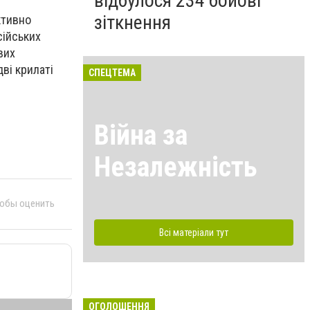
відбулося 234 бойові
зіткнення
ктивно
сійських
вих
ві крилаті
СПЕЦТЕМА
Війна за
Незалежність
тобы оценить
Всі матеріали тут
ОГОЛОШЕННЯ