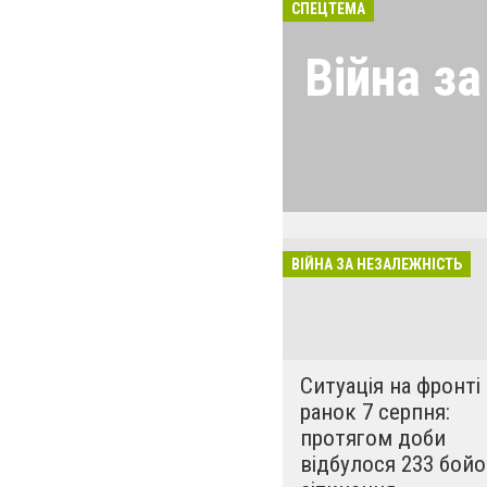
СПЕЦТЕМА
Війна з
Україна дає відс
почалася 24 лют
обстрілюють міс
ЗСУ дає гідну в
ВІЙНА ЗА НЕЗАЛЕЖНІСТЬ
Ситуація на фронті
ранок 7 серпня:
протягом доби
відбулося 233 бой