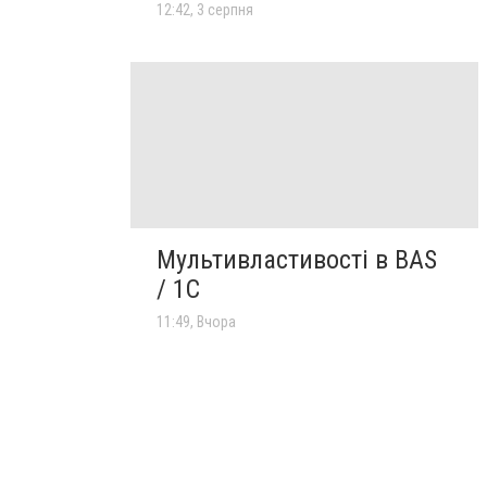
12:42, 3 серпня
Мультивластивості в BAS
/ 1C
11:49, Вчора