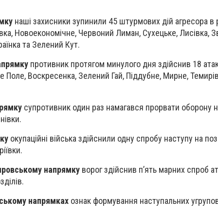
мку
наші захисники зупинили 45 штурмових дій агресора в 
вка, Новоекономічне, Червоний Лиман, Сухецьке, Лисівка, З
аїнка та Зелений Кут.
апрямку
противник протягом минулого дня здійснив 18 ата
е Поле, Воскресенка, Зелений Гай, Піддубне, Мирне, Темирів
прямку
супротивник один раз намагався прорвати оборону 
нівки.
ку
окупаційні війська здійснили одну спробу наступу на поз
ріївки.
провському напрямку
ворог здійснив п’ять марних спроб а
зділів.
іському напрямках
ознак формування наступальних угрупов