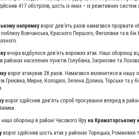
дійснив 417 обстрілів, шість із яких – із реактивних систем
ському напрямку
ворог дев’ять разів намагався прорвати о
поблизу Вовчанська, Красного Першого, Фиголівки та в бік 
дязного.
мку
вчора відбулося дев’ять ворожих атак. Наші оборонці в
в районах населених пунктів Голубівка, Загризове та Лозова
мку
ворог атакував 28 разів. Намагався вклинитися в нашу 
в Греківка, Мирне, Колодязі, Зелена Долина, Торське та у бі
и.
ку
ворог здійснив дев’ять спроб просування вперед в район
Виїмки.
и наші оборонці в районі Часового Яру
на Краматорському 
у
ворог здійснив шість атак у районах Торецька, Романівки 