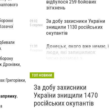
відбулося 259 бойових
 залпового
зіткнень
боронні
За добу захисники України
09:02
5 серпня
Козачої
знищили 1130 російських
окупантів
ідбивали
Донецьк, якого вже немає, і
11:30
.
4 серпня
люди, які залишилися:
чесна розмова з
оборону
В’ячеславом Верховським
к Дронівки,
ЛЮДИ УКРАЇНСЬКОГО ДОНЕЦЬКА
ТОП НОВИНИ
ах Григорівки,
За добу захисники
України знищили 1470
напрямку.
російських окупантів
та