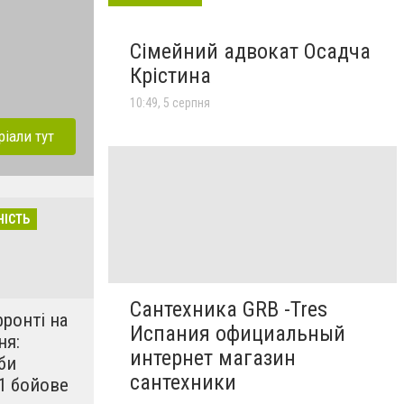
Сімейний адвокат Осадча
Крістина
10:49, 5 серпня
ріали тут
НІСТЬ
Сантехника GRB -Tres
фронті на
Испания официальный
ня:
интернет магазин
би
сантехники
1 бойове