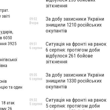
зіткнення
трат.
 звіті
За добу захисники України
09:02
Вчора
знищили 1210 російських
окупантів
ударів,
ив 6050
Ситуація на фронті на ранок
ення 3925
09:51
6 серпня
6 серпня: протягом доби
відбулося 261 бойове
ігівської
зіткнення
івка
За добу захисники України
09:05
6 серпня
знищили 1330 російських
онів
окупантів
нцію та один
Ситуація на фронті на ранок
09:32
 18 атак
5 серпня
5 серпня: протягом доби
ьому 26