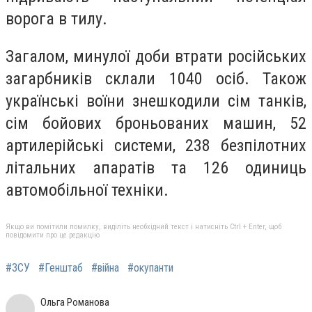
ворога в тилу.
Загалом, минулої доби втрати російських
загарбників склали 1040 осіб. Також
українські воїни знешкодили сім танків,
сім бойових броньованих машин, 52
артилерійські системи, 238 безпілотних
літальних апаратів та 126 одиниць
автомобільної техніки.
Якщо ви помітили помилку, виділіть необхідний текст і натисніть Ctrl + Enter, щоб
повідомити про це редакцію
#ЗСУ
#Генштаб
#війна
#окупанти
Ольга Романова