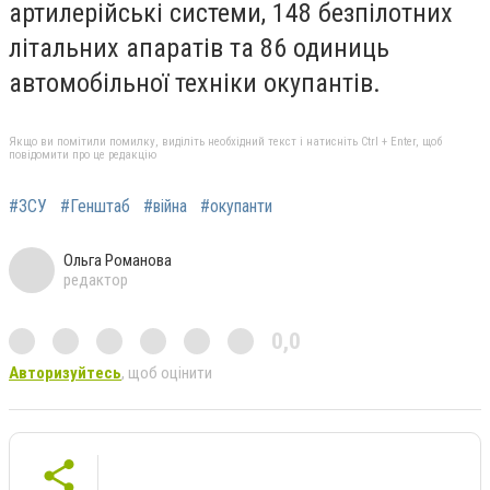
артилерійські системи, 148 безпілотних
літальних апаратів та 86 одиниць
автомобільної техніки окупантів.
Якщо ви помітили помилку, виділіть необхідний текст і натисніть Ctrl + Enter, щоб
повідомити про це редакцію
#ЗСУ
#Генштаб
#війна
#окупанти
Ольга Романова
редактор
0,0
Авторизуйтесь
, щоб оцінити