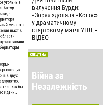
Два голи після
се угольные
вилучення Бурди:
а. Автор
лки, -
«Зоря» здолала «Колос»
ернатора
у драматичному
льный министр
стартовому матчі УПЛ, -
жения шахт в
области,
ВІДЕО
Поучаствовали
убернаторы
СПЕЦТЕМА
форм».
догрызающих
Війна за
она в двух
едприятия,
Незалежність
ватила как бы
жно идти»…