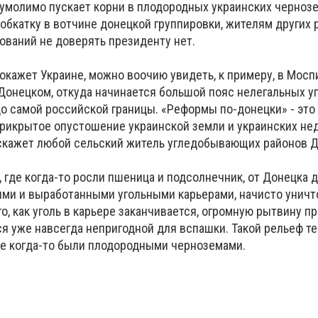
умолимо пускает корни в плодородных украинских чернозе
бкатку в вотчине донецкой группировки, жителям других 
ований не доверять президенту нет.
окажет Украине, можно воочию увидеть, к примеру, в Мосп
Донецком, откуда начинается большой пояс нелегальных у
до самой российской границы. «Реформы по-донецки» - это
рикрытое опустошение украинской земли и украинских недр
сскажет любой сельский житель угледобывающих районов 
 где когда-то росли пшеница и подсолнечник, от Донецка 
ми и выработанными угольными карьерами, начисто унич
го, как уголь в карьере заканчивается, огромную рытвину п
ся уже навсегда непригодной для вспашки. Такой рельеф т
ые когда-то были плодородными черноземами.