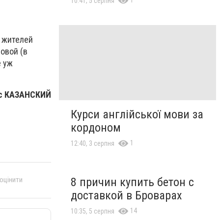
10:41, 5 серпня
ь жителей
новой (в
е уж
с КАЗАНСКИЙ
Курси англійської мови за
кордоном
1
12:40, 3 серпня
8 причин купить бетон с
 оцінити
доставкой в Броварах
14
10:35, 5 серпня