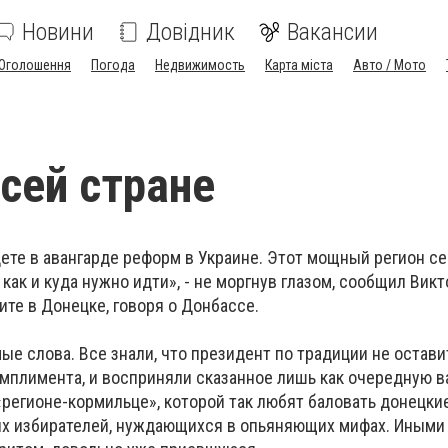
Новини
Довідник
Вакансии
Оголошення
Погода
Недвижимость
Карта міста
Авто / Мото
сей стране
ете в авангарде реформ в Украине. Этот мощный регион се
 как и куда нужно идти», - не моргнув глазом, сообщил Вик
те в Донецке, говоря о Донбассе.
е слова. Все знали, что президент по традиции не остав
омплимента, и восприняли сказанное лишь как очередную 
«регионе-кормильце», которой так любят баловать донецки
х избирателей, нуждающихся в опьяняющих мифах. Иными