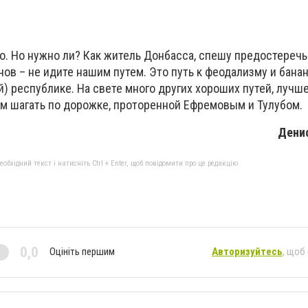
. Но нужно ли? Как житель Донбасса, спешу предостереч
нов – не идите нашим путем. Это путь к феодализму и бана
) республике. На свете много других хороших путей, лучш
ем шагать по дорожке, проторенной Ефремовым и Тулубом.
Дени
бхідний текст і натисніть Ctrl + Enter, щоб повідомити про це редакцію
0,0
Оцініть першим
Авторизуйтесь
, щоб