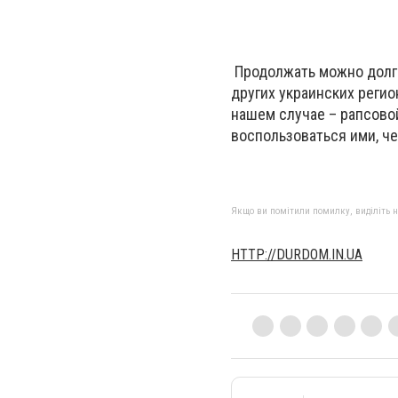
Продолжать можно долго
других украинских регио
нашем случае – рапсовой
воспользоваться ими, ч
Якщо ви помітили помилку, виділіть нео
HTTP://DURDOM.IN.UA