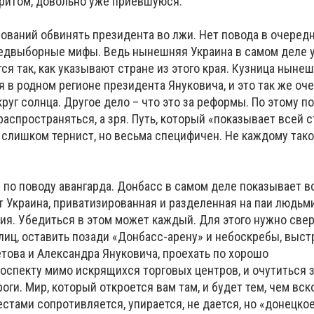
Притом, довольно уже приевшуюся.
нований обвинять президента во лжи. Нет повода в очеред
едвыборные мифы. Ведь нынешняя Украина в самом деле 
тся так, как указывают стране из этого края. Кузница нын
 в родном регионе президента Януковича, и это так же очев
руг солнца. Другое дело – что это за реформы. По этому п
распространяться, а зря. Путь, который «показывает всей 
 слишком тернист, но весьма специфичен. Не каждому тако
 по поводу авангарда. Донбасс в самом деле показывает в
т Украина, приватизированная и разделенная на паи людьм
ия. Убедиться в этом может каждый. Для этого нужно свер
лиц, оставить позади «Донбасс-арену» и небоскребы, выс
това и Александра Януковича, проехать по хорошо
оспекту мимо искрящихся торговых центров, и очутиться 
ги. Мир, который откроется вам там, и будет тем, чем вск
естами сопротивляется, упирается, не дается, но «донецко