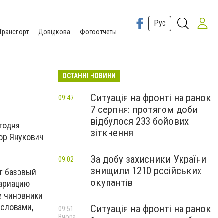
Рус
Транспорт
Довідкова
Фотоотчеты
ОСТАННІ НОВИНИ
Ситуація на фронті на ранок
09:47
7 серпня: протягом доби
відбулося 233 бойових
годня
зіткнення
тор Янукович
За добу захисники України
09:02
знищили 1210 російських
ит базовый
окупантів
вариацию
е чиновники
 словами,
Ситуація на фронті на ранок
09:51
Вчора