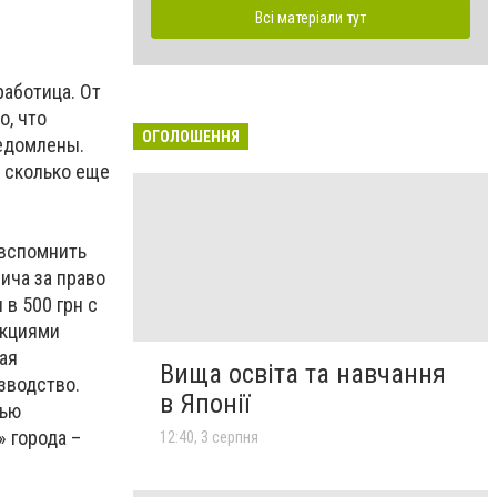
Всі матеріали тут
работица. От
о, что
ОГОЛОШЕННЯ
ведомлены.
о сколько еще
 вспомнить
ича за право
в 500 грн с
акциями
ая
Вища освіта та навчання
зводство.
в Японії
тью
 города –
12:40, 3 серпня