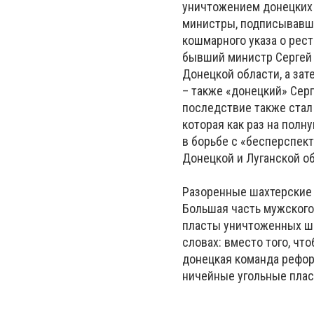
уничтожением донецких 
министры, подписывавши
кошмарного указа о рест
бывший министр Сергей 
Донецкой области, а зат
– также «донецкий» Сер
последствие также стал 
которая как раз на пол
в борьбе с «бесперспек
Донецкой и Луганской об
Разоренные шахтерские 
Большая часть мужского
пласты уничтоженных шах
словах: вместо того, ч
донецкая команда реформ
ничейные угольные пласт