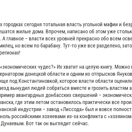
 городках сегодня тотальная власть угольной мафии и без
шатся жилые дома. Впрочем, написано об этом уже стольк
. А главное – власти всех уровней прекрасно обо всем ос
илец, но всем по барабану. Тут-то уже все разделено, зат
регионах!
 «экономических чудес?» Их хватит на целую книгу. Можно
бернатором донецкой области и одним из отпрысков Януков
ще под Константиновкой, которое власти области оценили 
наезд вынудил людей собраться вместе и грозить властям 
пример авангардных донбасских свершений – экономическ
анска, где этим летом остановилось практически все прои
чанской индустрии – завод «Лиссода» был и вовсе полнос
ноль российскими хозяевами из-за конфликта с «хозяином»
Дунаевым. Вот так он выглядит сейчас.