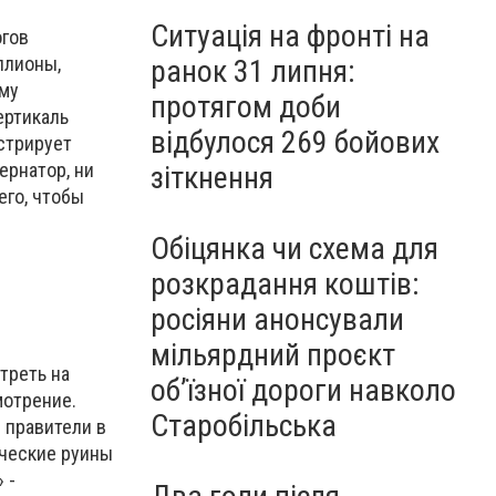
Ситуація на фронті на
огов
ллионы,
ранок 31 липня:
ому
протягом доби
ертикаль
відбулося 269 бойових
нстрирует
ернатор, ни
зіткнення
его, чтобы
Обіцянка чи схема для
розкрадання коштів:
росіяни анонсували
мільярдний проєкт
треть на
об’їзної дороги навколо
мотрение.
Старобільська
 правители в
ические руины
 -