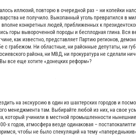
валось иллюзий, повторю в очередной раз – ни копейки нал
рварства не получило. Выкопанный уголь превратился в ми
х вполне конкретных людей, приближенных к президентск
ись горы вывороченной породы и бесплодная глина. Вся в
тчине, как известно, представляет Партию регионов, демо
е с грабежом. Ни областные, ни районные депутаты, ни губ
сиевского района, ни МВД, ни прокуратура не сделали нич
 Вы все еще хотите «донецких реформ»?
ъездить на экскурсию в один из шахтерских городов и посмо
го менеджмента там. Выбирайте любой из них, на свое ус
ма, который учинили в местной промышленности нынешние
000-х годов, атмосфера везде одинаковая – постапокалипт
оримся, чтобы не было спекуляций на тему «папередныкив»