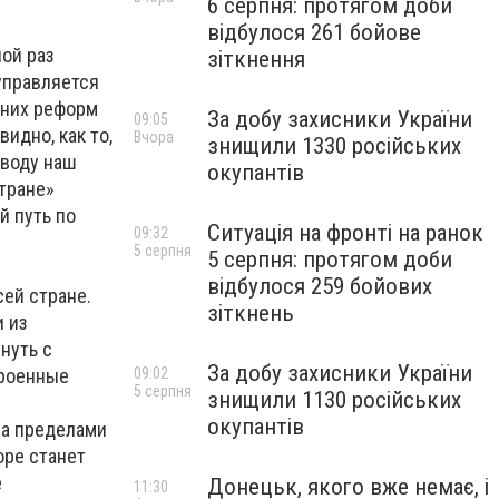
6 серпня: протягом доби
відбулося 261 бойове
ной раз
зіткнення
управляется
ешних реформ
За добу захисники України
09:05
идно, как то,
Вчора
знищили 1330 російських
оводу наш
окупантів
стране»
й путь по
Ситуація на фронті на ранок
09:32
5 серпня
5 серпня: протягом доби
відбулося 259 бойових
сей стране.
зіткнень
и из
нуть с
За добу захисники України
троенные
09:02
5 серпня
знищили 1130 російських
окупантів
за пределами
оре станет
е
Донецьк, якого вже немає, і
11:30