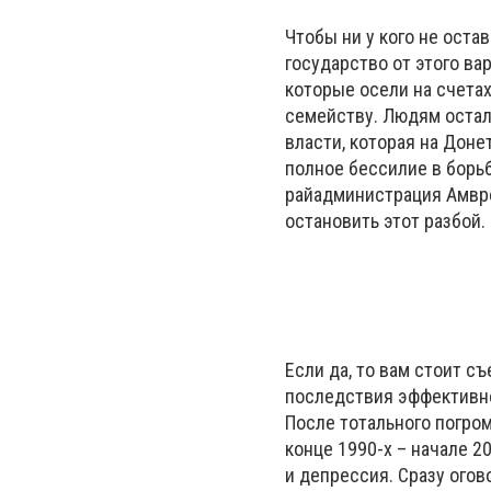
Чтобы ни у кого не оста
государство от этого ва
которые осели на счета
семейству. Людям остал
власти, которая на Доне
полное бессилие в борьб
райадминистрация Амвро
остановить этот разбой.
Если да, то вам стоит с
последствия эффективно
После тотального погро
конце 1990-х – начале 2
и депрессия. Сразу огов