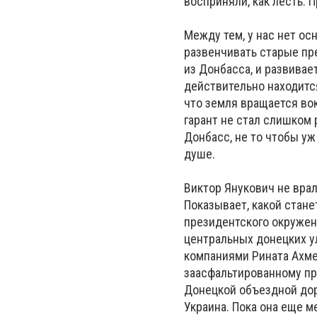
восприняли, как лесть. 
Между тем, у нас нет ос
развенчивать старые пр
из Донбасса, и развивае
действительно находится
что земля вращается вок
гарант не стал слишком 
Донбасс, не то чтобы уж
душе.
Виктор Янукович не врал
Показывает, какой стане
президентского окружен
центральных донецких у
компаниями Рината Ахме
заасфальтированному пр
Донецкой объездной доро
Украина. Пока она еще м