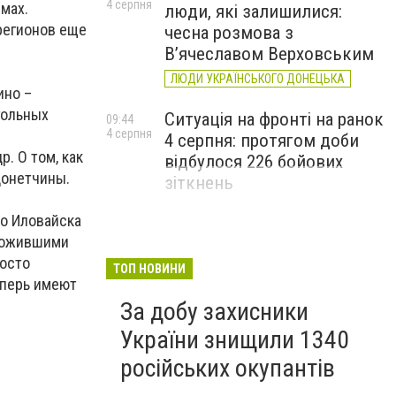
4 серпня
мах.
люди, які залишилися:
регионов еще
чесна розмова з
В’ячеславом Верховським
ЛЮДИ УКРАЇНСЬКОГО ДОНЕЦЬКА
ино –
гольных
Ситуація на фронті на ранок
09:44
4 серпня
4 серпня: протягом доби
. О том, как
відбулося 226 бойових
Донетчины.
зіткнень
до Иловайска
тожившими
росто
ТОП НОВИНИ
еперь имеют
За добу захисники
України знищили 1340
російських окупантів