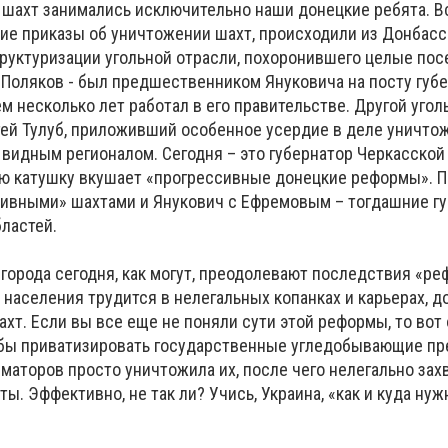
шахт занимались исключительно наши донецкие ребята. В
е приказы об уничтожении шахт, происходили из Донбасс
руктуризации угольной отрасли, похоронившего целые посе
Поляков - был предшественником Януковича на посту губ
ем несколько лет работал в его правительстве. Другой уго
гей Тулуб, приложивший особенное усердие в деле уничто
видным регионалом. Сегодня – это губернатор Черкасской 
ную катушку вкушает «прогрессивные донецкие реформы». 
тивными» шахтами и Янукович с Ефремовым – тогдашние г
ластей.
города сегодня, как могут, преодолевают последствия «ре
 населения трудится в нелегальных копанках и карьерах, 
т. Если вы все еще не поняли сути этой реформы, то вот 
тобы приватизировать государственные угледобывающие пр
аторов просто уничтожила их, после чего нелегально зах
ы. Эффективно, не так ли? Учись, Украина, «как и куда ну