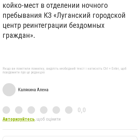
койко-мест в отделении ночного
пребывания КЗ «Луганский городской
центр реинтеграции бездомных
граждан».
Якщо ви помітили помилку, виділіть необхідний текст і натисніть Ctrl + Enter, щоб
повідомити про це редакцію
Калякина Алена
0,0
Авторизуйтесь
, щоб оцінити