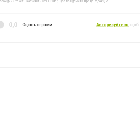
бхідний текст і натисніть Ctrl + Enter, щоб повідомити про це редакцію
0,0
Оцініть першим
Авторизуйтесь
, щоб