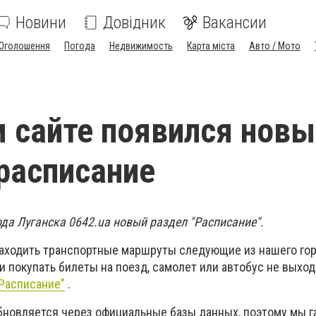
Новини
Довідник
Вакансии
Оголошення
Погода
Недвижимость
Карта міста
Авто / Мото
 сайте появился новы
 расписание
ода Луганска 0642.ua новый раздел "Расписание".
аходить транспортные маршруты следующие из нашего гор
 покупать билеты на поезд, самолет или автобус не выход
Расписание"
.
бновляется через официальные базы данных, поэтому мы 