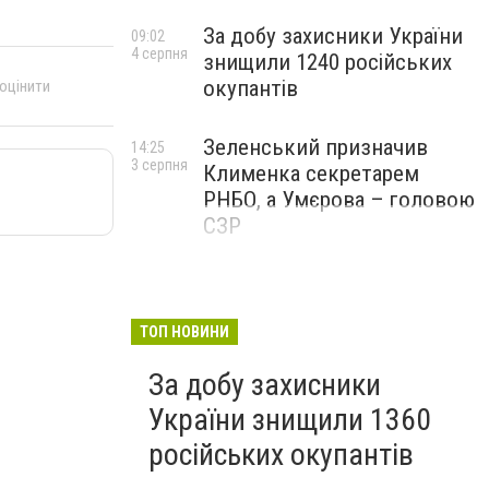
За добу захисники України
09:02
4 серпня
знищили 1240 російських
окупантів
 оцінити
Зеленський призначив
14:25
3 серпня
Клименка секретарем
РНБО, а Умєрова – головою
СЗР
ТОП НОВИНИ
За добу захисники
України знищили 1360
російських окупантів