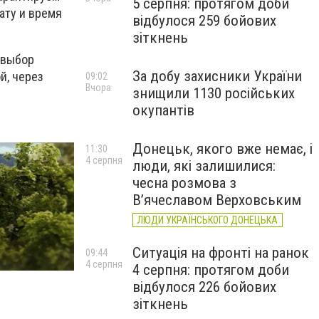
5 серпня: протягом доби
ату и время
відбулося 259 бойових
зіткнень
 выбор
За добу захисники України
й, через
09:02
Вчора
знищили 1130 російських
окупантів
Донецьк, якого вже немає, і
11:30
4 серпня
люди, які залишилися:
чесна розмова з
В’ячеславом Верховським
ЛЮДИ УКРАЇНСЬКОГО ДОНЕЦЬКА
Ситуація на фронті на ранок
09:44
4 серпня
4 серпня: протягом доби
відбулося 226 бойових
зіткнень