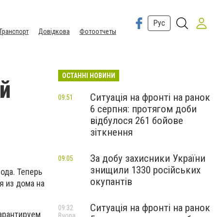
Рус
Транспорт
Довідкова
Фотоотчеты
ОСТАННІ НОВИНИ
й
Ситуація на фронті на ранок
09:51
6 серпня: протягом доби
відбулося 261 бойове
зіткнення
За добу захисники України
09:05
знищили 1330 російських
ода. Теперь
окупантів
я из дома на
Ситуація на фронті на ранок
09:32
гарантируем
Вчора