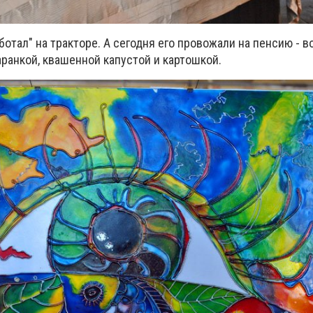
ботал" на тракторе. А сегодня его провожали на пенсию - в
ранкой, квашенной капустой и картошкой.