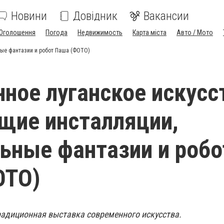
Новини
Довідник
Вакансии
Оголошення
Погода
Недвижимость
Карта міста
Авто / Мото
ные фантазии и робот Паша (ФОТО)
ное луганское искусс
щие инсталляции,
ьные фантазии и робо
ОТО)
радиционная выставка современного искусства.