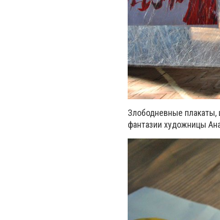
Злободневные плакаты, 
фантазии художницы Ана