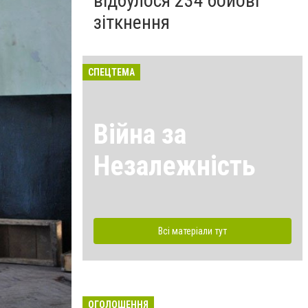
відбулося 234 бойові
зіткнення
СПЕЦТЕМА
Війна за
Незалежність
Всі матеріали тут
ОГОЛОШЕННЯ