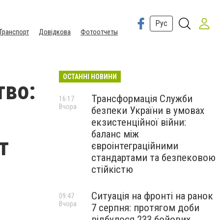
Рус
Транспорт
Довідкова
Фотоотчеты
ОСТАННІ НОВИНИ
тво:
Трансформація Служби
16:17
Вчора
безпеки України в умовах
екзистенційної війни:
баланс між
т
євроінтеграційними
стандартами та безпековою
стійкістю
Ситуація на фронті на ранок
09:47
Вчора
7 серпня: протягом доби
відбулося 233 бойових