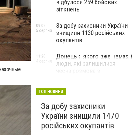
відбулося 259 бойових
зіткнень
За добу захисники України
09:02
5 серпня
знищили 1130 російських
окупантів
Донецьк, якого вже немає, і
11:30
4 серпня
люди, які залишилися:
сказочные
чесна розмова з
В’ячеславом Верховським
ЛЮДИ УКРАЇНСЬКОГО ДОНЕЦЬКА
ТОП НОВИНИ
За добу захисники
України знищили 1470
російських окупантів