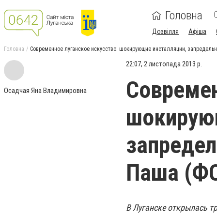
Головна
Дозвілля
Афіша
Головна
Современное луганское искусство: шокирующие инсталляции, запредель
22:07, 2 листопада 2013 р.
Современ
Осадчая Яна Владимировна
шокирую
запредел
Паша (Ф
В Луганске открылась т