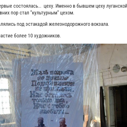
ервые состоялась... цеху. Именно в бывшем цеху луганско
вних пор стал "культурным" цехом.
лялись под эстакадой железнодорожного вокзала.
частие более 10 художников.