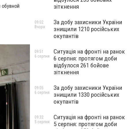
й обувной
зіткнення
За добу захисники України
09:02
Вчора
знищили 1210 російських
окупантів
Ситуація на фронті на ранок
09:51
6 серпня
6 серпня: протягом доби
відбулося 261 бойове
зіткнення
За добу захисники України
09:05
6 серпня
знищили 1330 російських
окупантів
Ситуація на фронті на ранок
09:32
5 серпня
5 серпня: протягом доби