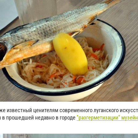
уже известный ценителям современного луганского искусст
я в прошедшей недавно в городе
"разгерметизации" музейн