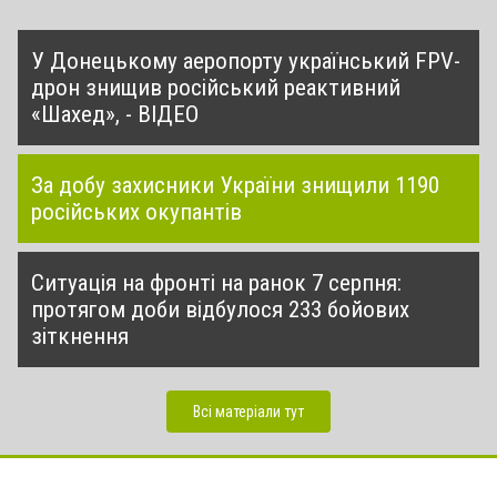
У Донецькому аеропорту український FPV-
дрон знищив російський реактивний
«Шахед», - ВІДЕО
За добу захисники України знищили 1190
російських окупантів
Ситуація на фронті на ранок 7 серпня:
протягом доби відбулося 233 бойових
зіткнення
Всі матеріали тут