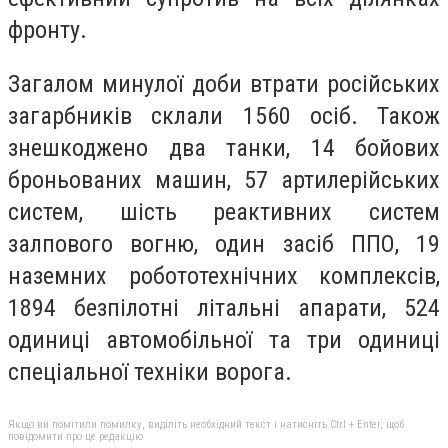
фронту.
Загалом минулої доби втрати російських
загарбників склали 1560 осіб. Також
знешкоджено два танки, 14 бойових
броньованих машин, 57 артилерійських
систем, шість реактивних систем
залпового вогню, один засіб ППО, 19
наземних робототехнічних комплексів,
1894 безпілотні літальні апарати, 524
одиниці автомобільної та три одиниці
спеціальної техніки ворога.
Якщо ви помітили помилку, виділіть необхідний текст і натисніть Ctrl + Enter, щоб
повідомити про це редакцію