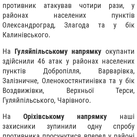
противник атакував чотири рази, у
районах населених пунктів
Олександроград, Злагода та у бік
Калинівського.
На
Гуляйпільському напрямку
окупанти
здійснили 46 атак у районах населених
пунктів Добропілля, Варварівка,
Залізничне, Оленокостянтинівка та у бік
Воздвижівки, Верхньої Терси,
Гуляйпільського, Чарівного.
На
Оріхівському напрямку
наші
захисники зупинили одну спробу
противника просунутися вперед у районі