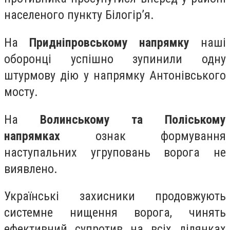
населеного пункту Білогір’я.
На
Придніпровському напрямку
наші
оборонці успішно зупинили одну
штурмову дію у напрямку Антонівського
мосту.
На
Волинському та Поліському
напрямках
ознак формування
наступальних угруповань ворога не
виявлено.
Українські захисники продовжують
системне нищення ворога, чинять
ефективний супротив на всіх ділянках