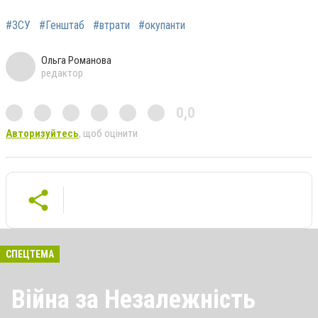
#ЗСУ
#Генштаб
#втрати
#окупанти
Ольга Романова
редактор
0,0
Авторизуйтесь
, щоб оцінити
СПЕЦТЕМА
Війна за Незалежність