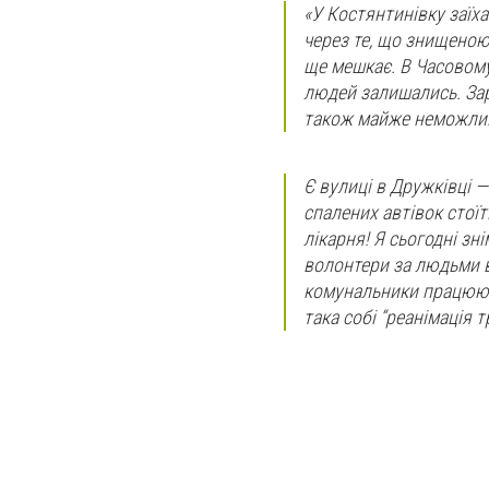
«У Костянтинівку заїха
через те, що знищеною
ще мешкає. В Часовому 
людей залишались. Зар
також майже неможливо
Є вулиці в Дружківці —
спалених автівок стоїт
лікарня! Я сьогодні зні
волонтери за людьми в
комунальники працюють
така собі “реанімація т