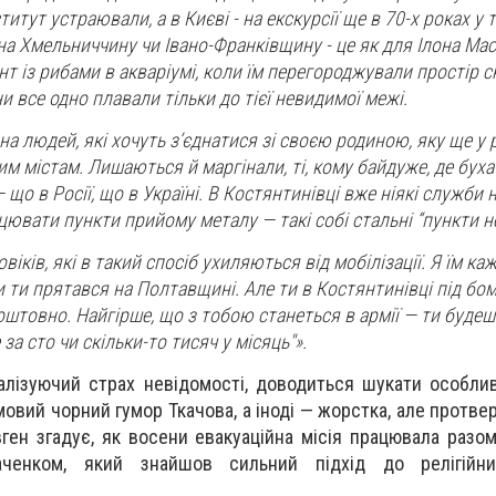
титут устраювали, а в Києві - на екскурсії ще в 70-х роках у
 на Хмельниччину чи Івано-Франківщину - це як для Ілона Мас
т із рибами в акваріумі, коли їм перегороджували простір с
и все одно плавали тільки до тієї невидимої межі.
а людей, які хочуть зʼєднатися зі своєю родиною, яку ще у 
м містам. Лишаються й маргінали, ті, кому байдуже, де буха
що в Росії, що в Україні. В Костянтинівці вже ніякі служби 
ювати пункти прийому металу — такі собі стальні “пункти н
овіків, які в такий спосіб ухиляються від мобілізації. Я їм ка
би ти прятався на Полтавщині. Але ти в Костянтинівці під б
штовно. Найгірше, що з тобою станеться в армії — ти будеш
 за сто чи скільки-то тисяч у місяць"».
лізуючий страх невідомості, доводиться шукати особливі
овий чорний гумор Ткачова, а іноді — жорстка, але протве
вген згадує, як восени евакуаційна місія працювала разом
ченком, який знайшов сильний підхід до релігійн