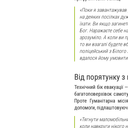
«Поки я завантажував р
на деяких посілках ду
їхати. Ви якщо загинет
Бог. Наражаєте себе на
зрозуміло. А коли ви п
то ви взагалі будете в
поліцейський з Білого Я
вдалося йому умовити
Від порятунку 
Технічний бік евакуації
багатоповерхівок самот
Проте Гуманітарна місі
допомоги, підлаштовуюч
«Тягнути маломобільни
коли навкруги нікого н