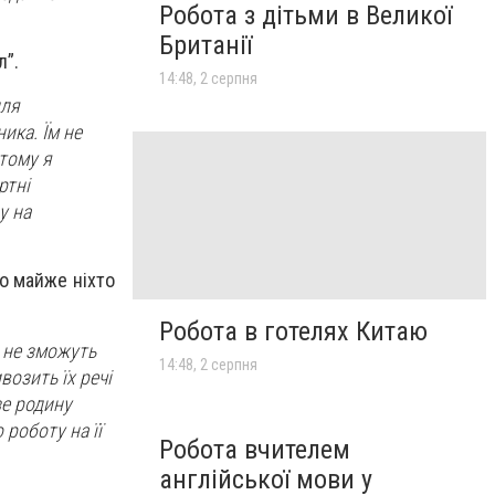
Робота з дітьми в Великої
Британії
л”.
14:48, 2 серпня
для
ика. Їм не
тому я
ртні
у на
бо майже ніхто
Робота в готелях Китаю
 не зможуть
14:48, 2 серпня
возить їх речі
зе родину
роботу на її
Робота вчителем
англійської мови у