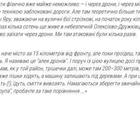
ти фізично вже майже неможливо — і через дрони, і через мі
 технікою заблоковані дороги. Але там теоретично більше т
Яру, зважаючи на вуличні бої стрілкові, на початок року кіл
аз кілька сотень ще живе в небезпечній Олексієво-Дружківці
 заїхати через дрони. Ми там атаковані були кілька разів.
 наче місто за 15 кілометрів від фронту, але поки проїдеш, т
ь. Я називаю це "алея дронів". І поруч із цією вулицею досі 
мав, як у той район, трішечки далі, може там 200–300 метрів,
же пішки ходять, а машину залишають під деревами. А при 
 (!), їдуть, сміття вивозять. Намагаються зберегти звичай
рупа”, пробачте за таке порівняння ...»