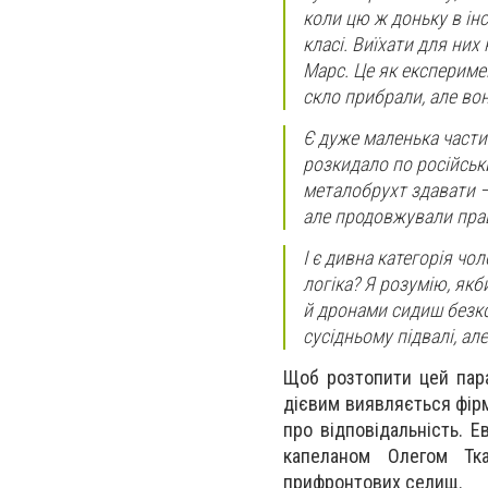
коли цю ж доньку в інс
класі. Виїхати для них
Марс. Це як експеримен
скло прибрали, але вон
Є дуже маленька частин
розкидало по російськи
металобрухт здавати — 
але продовжували прац
І є дивна категорія чол
логіка? Я розумію, як
й дронами сидиш безко
сусідньому підвалі, але
Щоб розтопити цей пара
дієвим виявляється фірм
про відповідальність. Е
капеланом Олегом Тка
прифронтових селищ.