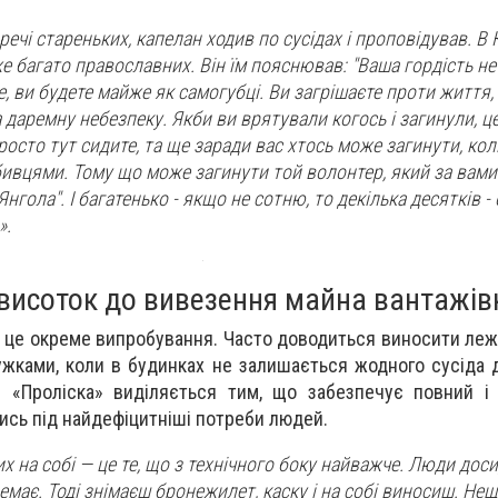
ечі стареньких, капелан ходив по сусідах і проповідував. В 
же багато православних. Він їм пояснював: "Ваша гордість н
е, ви будете майже як самогубці. Ви загрішаєте проти життя,
 даремну небезпеку. Якби ви врятували когось і загинули, ц
росто тут сидите, та ще заради вас хтось може загинути, коли
бивцями. Тому що може загинути той волонтер, який за вами 
нгола". І багатенько - якщо не сотню, то декілька десятків - 
».
з висоток до вивезення майна вантажі
 — це окреме випробування. Часто доводиться виносити леж
ужками, коли в будинках не залишається жодного сусіда 
я «Проліска» виділяється тим, що забезпечує повний і
ись під найдефіцитніші потреби людей.
х на собі — це те, що з технічного боку найважче. Люди дос
емає. Тоді знімаєш бронежилет, каску і на собі виносиш. Не