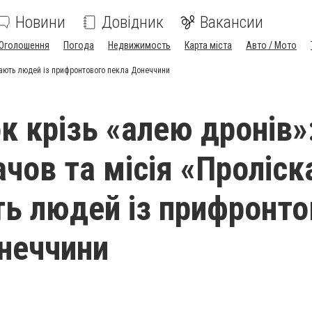
Новини
Довідник
Вакансии
Оголошення
Погода
Недвижимость
Карта міста
Авто / Мото
ивають людей із прифронтового пекла Донеччини
к крізь «алею дронів»
ачов та місія «Проліск
ь людей із прифронто
неччини