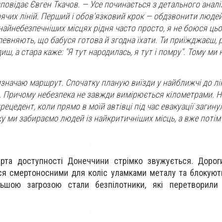
зповідає Євген Ткачов. — Усе починається з детального аналіз
рячих ліній. Перший і обов'язковий крок — обдзвонити людей
айнебезпечніших місцях рідня часто просто, я не боюся цьо
певняють, що бабуся готова й згодна їхати. Ти приїжджаєш,
ш, а стара каже: "Я тут народилась, я тут і помру". Тому ми
визначаю маршрут. Спочатку планую виїзди у найближчі до лі
. Причому небезпека не завжди вимірюється кілометрами. Н
рецедент, коли прямо в моїй автівці під час евакуації загину
ку ми забираємо людей із найкритичніших місць, а вже потім
арта доступності Донеччини стрімко звужується. Дорог
ся смертоносними для коліс уламками металу та блокую
льшою загрозою стали безпілотники, які перетворили