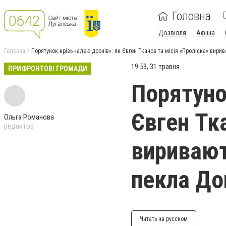
Головна
Дозвілля
Афіша
Головна
Порятунок крізь «алею дронів»: як Євген Ткачов та місія «Проліска» вир
19:53, 31 травня
ПРИФРОНТОВІ ГРОМАДИ
Порятуно
Євген Тк
Ольга Романова
редактор
виривают
пекла До
Читать на русском