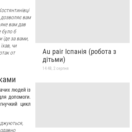
Костянтинівці
е дозволяє вам
 яке вам дав
е було б
 їде за вами,
їхав, чи
Au pair Іспанія (робота з
отак от
дітьми)
14:48, 2 серпня
вками
ачих людей із
для допомоги.
 гнучкий цикл
иджуються,
щодавно