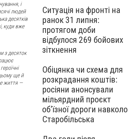
нування, і
Ситуація на фронті на
исячі людей
ранок 31 липня:
ька десятків
, куди вже
протягом доби
відбулося 269 бойових
зіткнення
ам з десяток
працює
 героїчні
Обіцянка чи схема для
цьому ще й
розкрадання коштів:
не життя —
росіяни анонсували
мільярдний проєкт
об’їзної дороги навколо
Старобільська