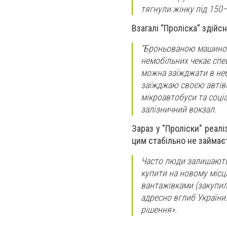
тягнули жінку під 150–
Взагалі “Проліска” здійс
“Броньованою машиною 
немобільних чекає спе
можна заїжджати в неб
заїжджаю своєю автівк
мікроавтобуси та соціа
залізничний вокзал.
Зараз у "Проліски" реал
цим стабільно не займаєт
Часто люди залишаютьс
купити на новому місці
вантажівками (закупил
адресно вглиб України.
рішення».