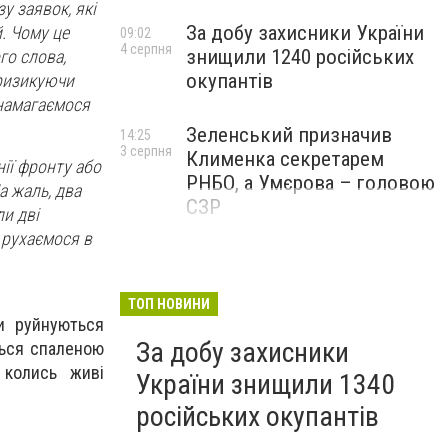
у заявок, які
За добу захисники України
. Чому це
09:02
4 серпня
знищили 1240 російських
го слова,
окупантів
 ризикуючи
 намагаємося
Зеленський призначив
14:25
3 серпня
Клименка секретарем
нії фронту або
РНБО, а Умєрова – головою
а жаль, два
СЗР
ли дві
 рухаємося в
ТОП НОВИНИ
и руйнуються
За добу захисники
ться спаленою
 колись живі
України знищили 1340
російських окупантів