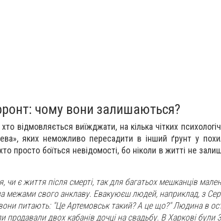
фронт: чому вони залишаються?
 хто відмовляється виїжджати, на кілька чітких психологіч
ева», яких неможливо пересадити в інший ґрунт у похи
і, хто просто боїться невідомості, бо ніколи в житті не зал
, чи є життя після смерті, так для багатьох мешканців мале
поза межами свого анклаву. Евакуюєш людей, наприклад, з Се
 вони питають: "Це Артемовськ такий? А це що?" Людина в ос
ли продавали двох кабанів дочці на свадьбу. В Харкові були 3