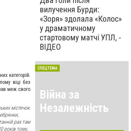
Два голи після
вилучення Бурди:
«Зоря» здолала «Колос»
у драматичному
стартовому матчі УПЛ, -
ВІДЕО
СПЕЦТЕМА
них категорій.
лому віці без
ишав меж свого
Війна за
Незалежність
ньких містечок
ребрянки,
танній раз там
0 років тому,