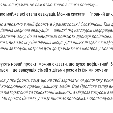
160 кілограмів, не пам'ятаю точно з якого поверху...
нює майже всі етапи евакуації. Можна сказати – “повний цик
вивозимо з лінії фронту в Краматорськ і Слов'янськ. Там 
ціальна медична евакуація — швидкі під наглядом медпрацівн
езпечну зону, бо за швидкими полюють дронарі росіянські, 
ою, вивозю їх у безпечніші місця. Для інших людей є комфо
льні автобуси, котрі везуть до транзитного шелтера у Лозов
ізують новий проєкт, можна сказати, що дуже дефіцитний, 
ься — це евакуація сімей з дітьми разом із їхніми речами.
я у прифронті, тому що на свої зарплати чи допомогу вони
 холодильник, пральну машину, меблі. Оце Проліска тепер ви
и півторатонні та трьохтонні машини), а мікроавтобусом ве
 Ми просто бачимо, у чому виникає проблема, і спрямовуємо 