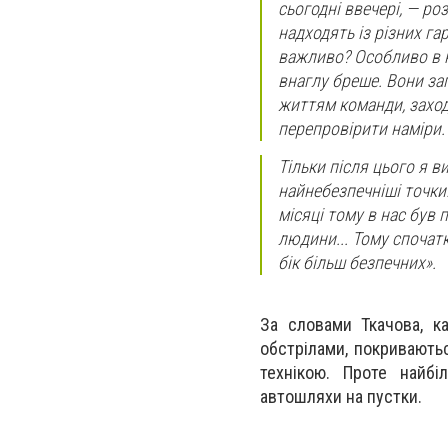
сьогодні ввечері, — ро
надходять із різних га
важливо? Особливо в н
внаглу бреше. Вони за
життям команди, заходи
перепровірити наміри.
Тільки після цього я 
найнебезпечніші точки
місяці тому в нас був п
людини... Тому спочат
бік більш безпечних».
За словами Ткачова, к
обстрілами, покривають
технікою. Проте найбі
автошляхи на пустки.