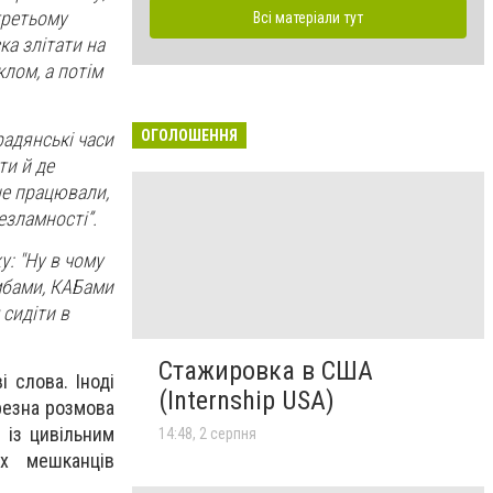
 третьому
Всі матеріали тут
ка злітати на
клом, а потім
ОГОЛОШЕННЯ
радянські часи
ти й де
не працювали,
езламності”.
жу: "Ну в чому
омбами, КАБами
 сидіти в
Стажировка в США
 слова. Іноді
(Internship USA)
резна розмова
 із цивільним
14:48, 2 серпня
их мешканців