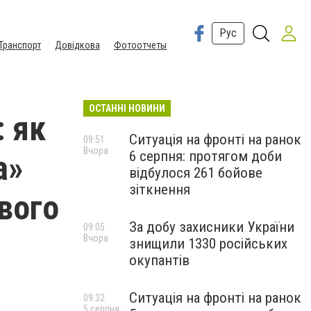
Рус
Транспорт
Довідкова
Фотоотчеты
ОСТАННІ НОВИНИ
: як
Ситуація на фронті на ранок
09:51
Вчора
6 серпня: протягом доби
а»
відбулося 261 бойове
зіткнення
вого
За добу захисники України
09:05
Вчора
знищили 1330 російських
окупантів
Ситуація на фронті на ранок
09:32
5 серпня