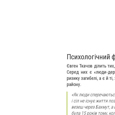
Психологічний 
Євген Ткачов ділить тих,
Серед них є «люди-дер
ризику загибелі, а є й т
району.
«Як люди сперечаються
і сіл не існує життя 
везеш через Бахмут, а
була 15 років тому, ко