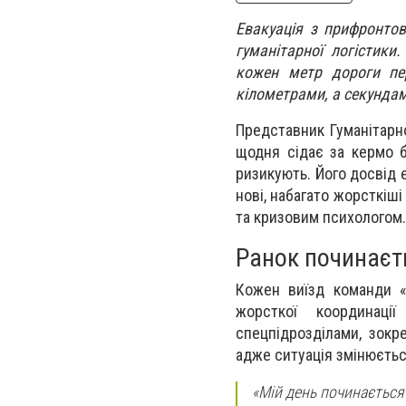
Евакуація з прифронто
гуманітарної логістики
кожен метр дороги пер
кілометрами, а секунда
Представник Гуманітарно
щодня сідає за кермо б
ризикують. Його досвід 
нові, набагато жорсткіш
та кризовим психологом.
Ранок починаєть
Кожен виїзд команди «
жорсткої координаці
спецпідрозділами, зокр
адже ситуація змінюєть
«Мій день починається 