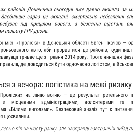
вих районів Донеччини сьогодні вже давно вийшла за м
. Здебільше зараз це складні, смертельно небезпечні спе
ебуває під прицілом ворога, а безпечна відстань ви
ми польоту FPV-дрона.
ї місії «Проліска» в Донецькій області Євген Ткачов — од
роньованого авто, аби прорватися до районів, куди інші
евакуації триває ще з травня 2014 року. Проте нинішня фаз
і правила, де доводиться бути одночасно логістом, військо
ся з вечора: логістика на межі ризику
Проліски» на лінію вогню — це результат ретельного п
ї з місцевими адміністраціями, волонтерами та по
ема «Білими янголами». Безпековий аналіз тут є питанн
ся щохвилини.
десь о пів на шосту ранку, але насправді завтрашній виїзд 