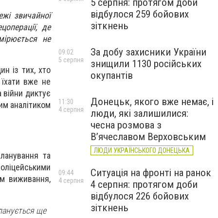
5 серпня: протягом доби
відбулося 259 бойових
ежі звичайної
зіткнень
цоперації, де
мірюється не
За добу захисники України
09:02
5 серпня
знищили 1130 російських
ин із тих, хто
окупантів
 їхати вже не
а війни диктує
Донецьк, якого вже немає, і
11:30
вим аналітиком
4 серпня
люди, які залишилися:
чесна розмова з
В’ячеславом Верховським
ЛЮДИ УКРАЇНСЬКОГО ДОНЕЦЬКА
ланування та
ліцейськими
Ситуація на фронті на ранок
09:44
ям виживання,
4 серпня
4 серпня: протягом доби
відбулося 226 бойових
зіткнень
планується ще