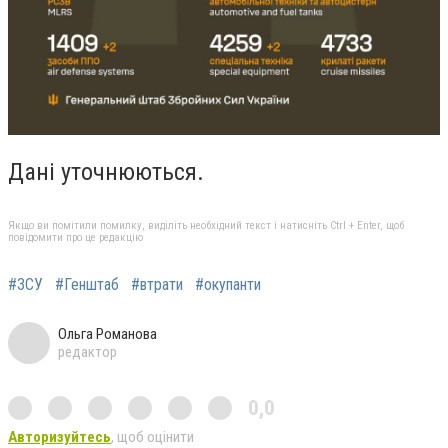
Дані уточнюються.
Якщо ви помітили помилку, виділіть необхідний текст і натисніть Ctrl + Enter, щоб
повідомити про це редакцію
#ЗСУ
#Генштаб
#втрати
#окупанти
Ольга Романова
редактор
0,0
Авторизуйтесь
, щоб оцінити