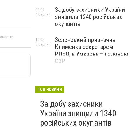
За добу захисники України
09:02
4 серпня
знищили 1240 російських
окупантів
 оцінити
Зеленський призначив
14:25
3 серпня
Клименка секретарем
РНБО, а Умєрова – головою
СЗР
ТОП НОВИНИ
За добу захисники
України знищили 1340
російських окупантів