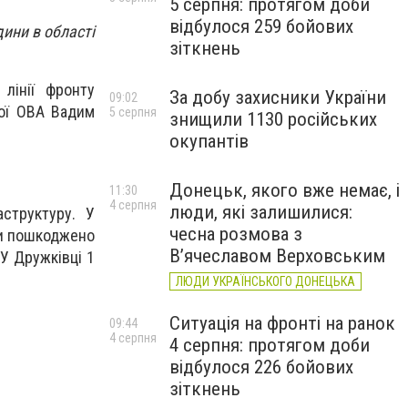
5 серпня: протягом доби
відбулося 259 бойових
дини в області
зіткнень
лінії фронту
За добу захисники України
09:02
ої ОВА Вадим
5 серпня
знищили 1130 російських
окупантів
Донецьк, якого вже немає, і
11:30
4 серпня
люди, які залишилися:
структуру. У
чесна розмова з
ди пошкоджено
В’ячеславом Верховським
У Дружківці 1
ЛЮДИ УКРАЇНСЬКОГО ДОНЕЦЬКА
Ситуація на фронті на ранок
09:44
4 серпня
4 серпня: протягом доби
відбулося 226 бойових
зіткнень