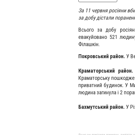
За 11 червня росіяни вб
за добу дістали поранен
Всього за добу росіян
евакуйовано 521 людину
Філашкін
.
Покровський район.
У Ве
Краматорський район.
Краматорську пошкоджено
приватний будинок. У М
людина загинула і 2 пор
Бахмутський район.
У Рі
Якщо ви помітили помилку, виділіть нео