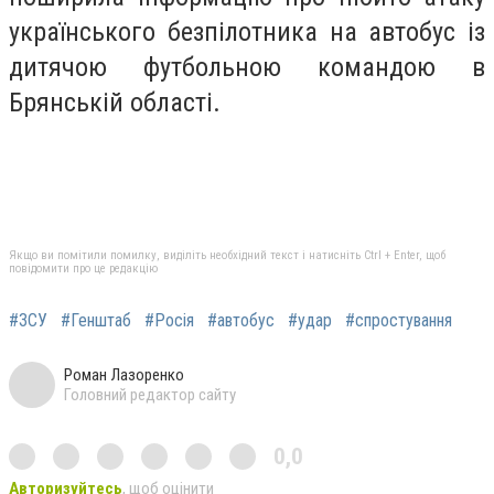
українського безпілотника на автобус із
дитячою футбольною командою в
Брянській області.
Якщо ви помітили помилку, виділіть необхідний текст і натисніть Ctrl + Enter, щоб
повідомити про це редакцію
#ЗСУ
#Генштаб
#Росія
#автобус
#удар
#спростування
Роман Лазоренко
Головний редактор сайту
0,0
Авторизуйтесь
, щоб оцінити