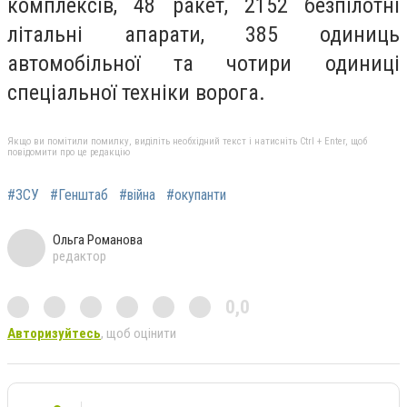
комплексів, 48 ракет, 2152 безпілотні
літальні апарати, 385 одиниць
автомобільної та чотири одиниці
спеціальної техніки ворога.
Якщо ви помітили помилку, виділіть необхідний текст і натисніть Ctrl + Enter, щоб
повідомити про це редакцію
#ЗСУ
#Генштаб
#війна
#окупанти
Ольга Романова
редактор
0,0
Авторизуйтесь
, щоб оцінити