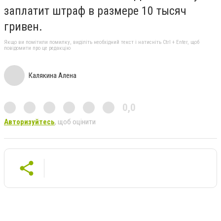
заплатит штраф в размере 10 тысяч
гривен.
Якщо ви помітили помилку, виділіть необхідний текст і натисніть Ctrl + Enter, щоб
повідомити про це редакцію
Калякина Алена
0,0
Авторизуйтесь
, щоб оцінити