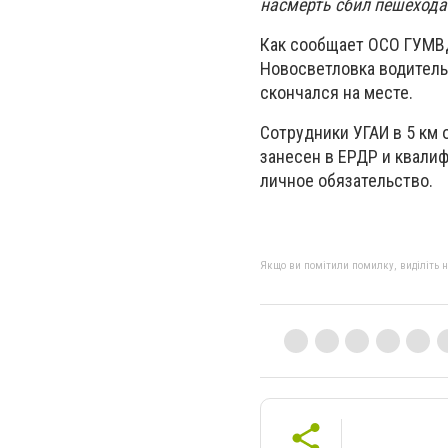
насмерть сбил пешехода
Как сообщает ОСО ГУМВД 
Новосветловка водитель 
скончался на месте.
Сотрудники УГАИ в 5 км 
занесен в ЕРДР и квалиф
личное обязательство.
Якщо ви помітили помилку, виділіть нео