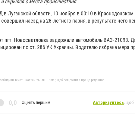
 и скрылся с места происшествия.
в Луганской области, 10 ноября в 00:10 в Краснодонском р
совершил наезд на 28-летнего парня, в результате чего п
от пгт. Новосветловка задержали автомобиль ВАЗ-21093. 
ицирован по ст. 286 УК Украины. Водителю избрана мера п
бхідний текст і натисніть Ctrl + Enter, щоб повідомити про це редакцію
0,0
Оцініть першим
Авторизуйтесь
, щоб