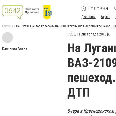
Головна
Дозвілля
Афіша
Головна
На Луганщине под колесами ВАЗ-21093 скончался 28-летний пешеход. Ви
15:00, 11 листопада 2013 р.
На Луган
Калякина Алена
ВАЗ-2109
пешеход.
ДТП
Вчера в Краснодонском 