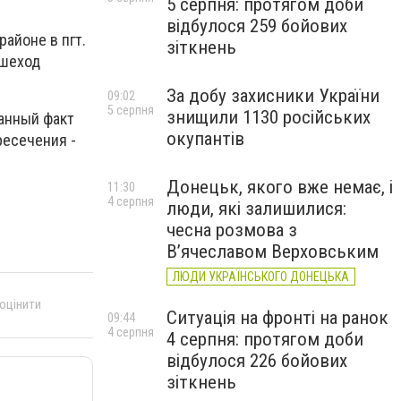
5 серпня: протягом доби
відбулося 259 бойових
айоне в пгт.
зіткнень
ешеход
За добу захисники України
09:02
5 серпня
знищили 1130 російських
Данный факт
окупантів
ресечения -
Донецьк, якого вже немає, і
11:30
4 серпня
люди, які залишилися:
чесна розмова з
В’ячеславом Верховським
ЛЮДИ УКРАЇНСЬКОГО ДОНЕЦЬКА
 оцінити
Ситуація на фронті на ранок
09:44
4 серпня
4 серпня: протягом доби
відбулося 226 бойових
зіткнень