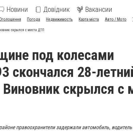
Новини
Довідник
Вакансии
Оголошення
Погода
Недвижимость
Карта міста
Авто / Мото
новник скрылся с места ДТП
щине под колесами
3 скончался 28-летни
 Виновник скрылся с 
районе правоохранители задержали автомобиль, водитель