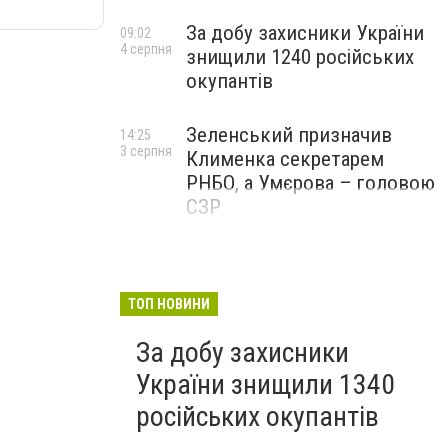
За добу захисники України
09:02
4 серпня
знищили 1240 російських
окупантів
Зеленський призначив
14:25
3 серпня
Клименка секретарем
РНБО, а Умєрова – головою
СЗР
ТОП НОВИНИ
За добу захисники
України знищили 1340
російських окупантів