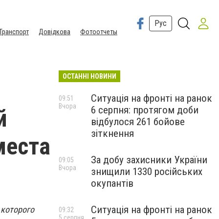
Рус
Транспорт
Довідкова
Фотоотчеты
ОСТАННІ НОВИНИ
Ситуація на фронті на ранок
09:51
Вчора
6 серпня: протягом доби
й
відбулося 261 бойове
зіткнення
места
За добу захисники України
09:05
Вчора
знищили 1330 російських
окупантів
Ситуація на фронті на ранок
 которого
09:32
5 серпня