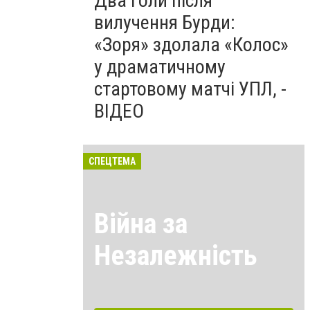
Два голи після
вилучення Бурди:
«Зоря» здолала «Колос»
у драматичному
стартовому матчі УПЛ, -
ВІДЕО
СПЕЦТЕМА
Війна за
Незалежність