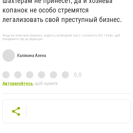
шахтерам не принесет, да и хозяева
копанок не особо стремятся
легализовать свой преступный бизнес.
Якщо ви помітили помилку, виділіть необхідний текст і натисніть Ctrl + Enter, щоб
повідомити про це редакцію
Калякина Алена
0,0
Авторизуйтесь
, щоб оцінити