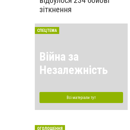
відбулося 234 бойові
зіткнення
СПЕЦТЕМА
Війна за
Незалежність
Всі матеріали тут
ОГОЛОШЕННЯ