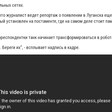
льных сетях.
 что журналист ведет репортаж о появлении в Луганска еще
рый установлен на постаменте, где на самом деле стоит па
орреспондентки танк начинает трансформироваться в робот
 Береги их", - всплывает надпись в кадре.