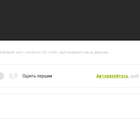
бхідний текст і натисніть Ctrl + Enter, щоб повідомити про це редакцію
0,0
Оцініть першим
Авторизуйтесь
, щоб