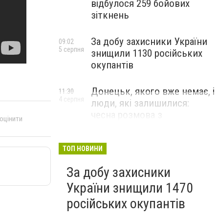
відбулося 259 бойових
зіткнень
За добу захисники України
09:02
5 серпня
знищили 1130 російських
окупантів
Донецьк, якого вже немає, і
11:30
4 серпня
люди, які залишилися:
чесна розмова з
 оцінити
В’ячеславом Верховським
ЛЮДИ УКРАЇНСЬКОГО ДОНЕЦЬКА
ТОП НОВИНИ
За добу захисники
України знищили 1470
російських окупантів