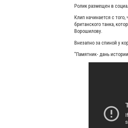
Ролик размещен в социа
Клип начинается с того,
британского танка, кото
Ворошилову.
Внезапно за спиной у к
"Памятник- дань истории.