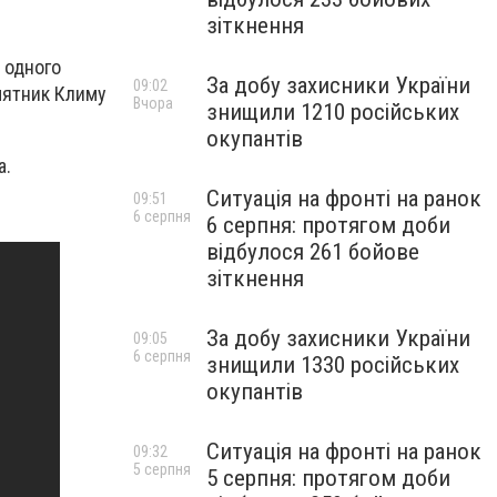
зіткнення
 одного
За добу захисники України
09:02
мятник Климу
Вчора
знищили 1210 російських
окупантів
а.
Ситуація на фронті на ранок
09:51
6 серпня
6 серпня: протягом доби
відбулося 261 бойове
зіткнення
За добу захисники України
09:05
6 серпня
знищили 1330 російських
окупантів
Ситуація на фронті на ранок
09:32
5 серпня
5 серпня: протягом доби