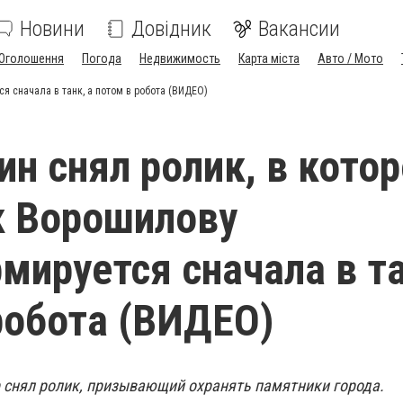
Новини
Довідник
Вакансии
Оголошення
Погода
Недвижимость
Карта міста
Авто / Мото
я сначала в танк, а потом в робота (ВИДЕО)
ин снял ролик, в кото
к Ворошилову
мируется сначала в та
робота (ВИДЕО)
 снял ролик, призывающий охранять памятники города.