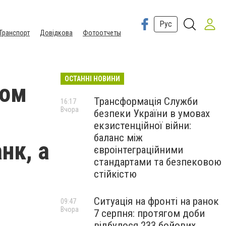
Рус
Транспорт
Довідкова
Фотоотчеты
ОСТАННІ НОВИНИ
ром
Трансформація Служби
16:17
Вчора
безпеки України в умовах
екзистенційної війни:
баланс між
нк, а
євроінтеграційними
стандартами та безпековою
стійкістю
Ситуація на фронті на ранок
09:47
Вчора
7 серпня: протягом доби
відбулося 233 бойових