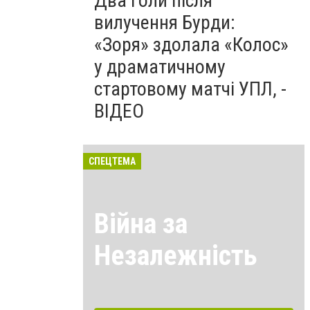
Два голи після
вилучення Бурди:
«Зоря» здолала «Колос»
у драматичному
стартовому матчі УПЛ, -
ВІДЕО
СПЕЦТЕМА
Війна за
Незалежність