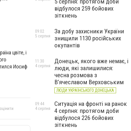
5 серпня: протягом доби
відбулося 259 бойових
зіткнень
За добу захисники України
09:02
5 серпня
знищили 1130 російських
окупантів
аїна цвіте, і
ого
Донецьк, якого вже немає, і
11:30
4 серпня
атился Иосиф
люди, які залишилися:
чесна розмова з
В’ячеславом Верховським
ЛЮДИ УКРАЇНСЬКОГО ДОНЕЦЬКА
Ситуація на фронті на ранок
09:44
 оцінити
4 серпня
4 серпня: протягом доби
відбулося 226 бойових
зіткнень