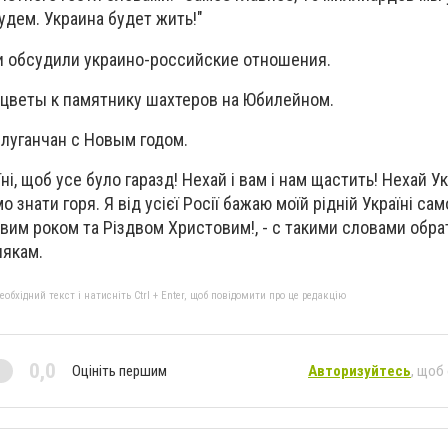
удем. Украина будет жить!"
и обсудили украино-российские отношения.
цветы к памятнику шахтеров на Юбилейном.
луганчан с Новым годом.
їні, щоб усе було гаразд! Нехай і вам і нам щастить! Нехай Укр
 знати горя. Я від усієї Росії бажаю моїй рідній Україні сам
овим роком та Різдвом Христовим!, - с такими словами обр
лякам.
бхідний текст і натисніть Ctrl + Enter, щоб повідомити про це редакцію
0,0
Оцініть першим
Авторизуйтесь
, щоб