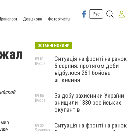
Рус
Транспорт
Довідкова
Фотоотчеты
ОСТАННІ НОВИНИ
зжал
Ситуація на фронті на ранок
09:51
Вчора
6 серпня: протягом доби
відбулося 261 бойове
зіткнення
сийской
За добу захисники України
09:05
Вчора
знищили 1330 російських
окупантів
имир
Ситуація на фронті на ранок
09:32
 уже
5 серпня