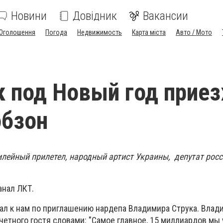
Новини
Довідник
Вакансии
Оголошення
Погода
Недвижимость
Карта міста
Авто / Мото
к под Новый год прие
обзон
илейный прилетел, народный артист Украины, депутат рос
анал ЛКТ.
л к нам по приглашению нардепа Владимира Струка. Влад
четного гостя словами: "Самое главное, 15 миллиардов мы