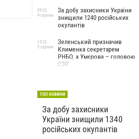
За добу захисники України
09:02
4 серпня
знищили 1240 російських
окупантів
Зеленський призначив
14:25
3 серпня
Клименка секретарем
РНБО, а Умєрова – головою
СЗР
ТОП НОВИНИ
За добу захисники
України знищили 1340
російських окупантів