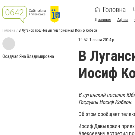
Головна
Дозвілля
Афіша
Головна
В Луганск под Новый год приезжал Иосиф Кобзон
19:52, 1 січня 2014 р.
В Луганс
Осадчая Яна Владимировна
Иосиф К
В луганский поселок Юб
Госдумы Иосиф Кобзон.
Об этом сообщает телек
Иосиф Давыдович приеха
Алексеевич встретил по