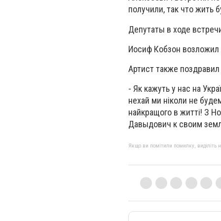
получили, так что жить б
Депутаты в ходе встреч
Иосиф Кобзон возложил 
Артист также поздравил 
- Як кажуть у нас на Укра
нехай ми ніколи не будемо
найкращого в житті! З Н
Давыдович к своим зем
Якщо ви помітили помилку, виділіть нео