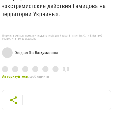
«экстремистские действия Гамидова на
территории Украины».
Якщо ви помітили помилку, виділіть необхідний текст і натисніть Ctrl + Enter, щоб
повідомити про це редакцію
Осадчая Яна Владимировна
0,0
Авторизуйтесь
, щоб оцінити