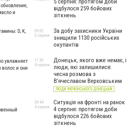
5 серпня: протягом доби
 обновление,
відбулося 259 бойових
масло и
зіткнень
За добу захисники України
мины: D, K,
09:02
5 серпня
знищили 1130 російських
окупантів
Донецьк, якого вже немає, і
но увлажняет
11:30
4 серпня
люди, які залишилися:
 волос и они
чесна розмова з
В’ячеславом Верховським
ЛЮДИ УКРАЇНСЬКОГО ДОНЕЦЬКА
Ситуація на фронті на ранок
09:44
4 серпня
4 серпня: протягом доби
новенный
відбулося 226 бойових
зіткнень