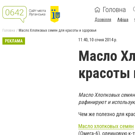
Головна
Дозвілля
Афіша
Головна
Масло Хлопковых семян для красоты и здоровья
11:40, 10 січня 2014 р.
РЕКЛАМА
Масло Хл
красоты 
Масло Хлопковых семян 
рафинируют и использую
Чем же полезно для кра
Масло хлопковых семян
(Омега-6), олеиновую к-