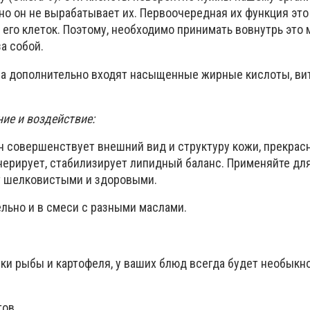
но он не вырабатывает их. Первоочередная их функция это
 его клеток. Поэтому, необходимо принимать вовнутрь это 
а собой.
а дополнительно входят насыщенные жирные кислоты, вита
ие и воздействие:
н совершенствует внешний вид и структуру кожи, прекрас
нерирует, стабилизирует липидный баланс. Применяйте для
т шелковистыми и здоровыми.
льно и в смеси с разными маслами.
арки рыбы и картофеля, у ваших блюд всегда будет необык
тов.