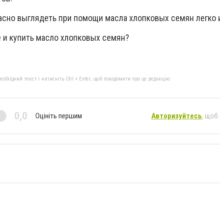
асно выглядеть при помощи масла хлопковых семян легко 
е и купить масло хлопковых семян?
бхідний текст і натисніть Ctrl + Enter, щоб повідомити про це редакцію
0,0
Оцініть першим
Авторизуйтесь
, щоб