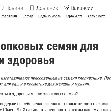
Новини
Довідник
Вакансии
Оголошення
Погода
Недвижимость
Карта міста
Авто / Мото
опковых семян для
и здоровья
изготавливают прессованием из семени хлопчатника. Посл
т для еды и в косметике для женщин и мужчин.
соты и здоровья масло хлопковых семян?
содержит в себе ненасыщенные жирные кислоты: линолев
ту (Омега-9). Эти кислоты невероятно нужны нашему орган