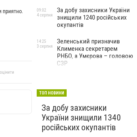
За добу захисники України
09:02
и приятно.
4 серпня
знищили 1240 російських
окупантів
Зеленський призначив
14:25
3 серпня
Клименка секретарем
РНБО, а Умєрова – головою
СЗР
 оцінити
ТОП НОВИНИ
За добу захисники
України знищили 1340
російських окупантів