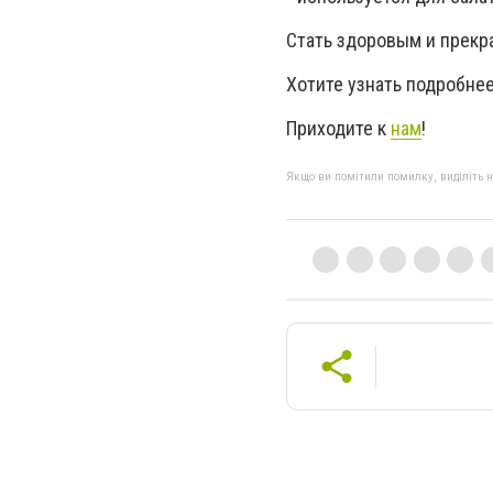
Стать здоровым и прекр
Хотите узнать подробне
Приходите к
нам
!
Якщо ви помітили помилку, виділіть нео