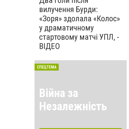
Два голи після
вилучення Бурди:
«Зоря» здолала «Колос»
у драматичному
стартовому матчі УПЛ, -
ВІДЕО
СПЕЦТЕМА
Війна за
Незалежність