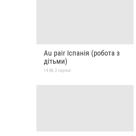
Au pair Іспанія (робота з
дітьми)
14:48, 2 серпня