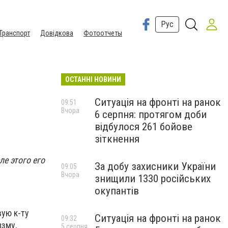
Рус
Транспорт
Довідкова
Фотоотчеты
ОСТАННІ НОВИНИ
Ситуація на фронті на ранок
09:51
Вчора
6 серпня: протягом доби
відбулося 261 бойове
зіткнення
е этого его
За добу захисники України
09:05
Вчора
знищили 1330 російських
окупантів
ую к-ту
Ситуація на фронті на ранок
09:32
изму,
5 серпня