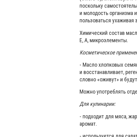
поскольку самостоятель
и молодость организма и
пользоваться ухаживая з
Химический состав масл
Е, А, микроэлементы.
Косметическое применен
- Масло хлопковых семя
и восстанавливает, реге
словно «оживут» и буду
Можно употреблять отде
Для кулинарии:
- подходит для мяса, ж
аромат.
- используется для сала