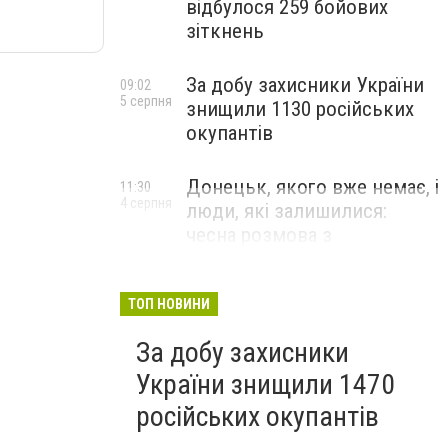
відбулося 259 бойових
зіткнень
За добу захисники України
09:02
5 серпня
знищили 1130 російських
окупантів
Донецьк, якого вже немає, і
11:30
4 серпня
люди, які залишилися:
чесна розмова з
В’ячеславом Верховським
ЛЮДИ УКРАЇНСЬКОГО ДОНЕЦЬКА
ТОП НОВИНИ
За добу захисники
України знищили 1470
російських окупантів