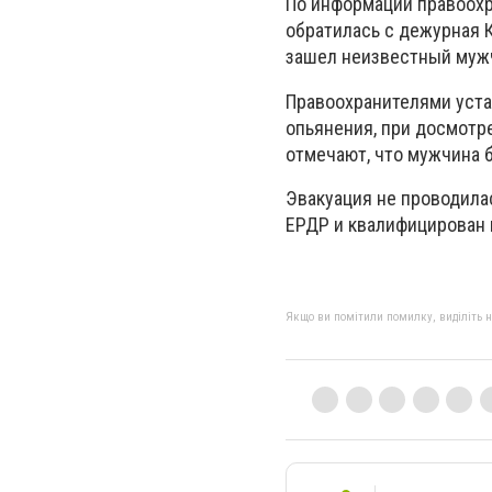
По информации правоохра
обратилась с дежурная К
зашел неизвестный мужч
Правоохранителями уста
опьянения, при досмотр
отмечают, что мужчина 
Эвакуация не проводила
ЕРДР и квалифицирован 
Якщо ви помітили помилку, виділіть нео