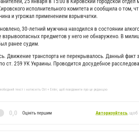
нителей, 25 января в 15:00 в Кировский городской отдел
ировского исполнительного комитета и сообщила о том, чт
ина и угрожал применением взрывчатки.
новлено, 30-летний мужчина находился в состоянии алког
е взрывоопасных предметов у него не обнаружено. В мили
был ранее судим.
сь. Движение транспорта не перекрывалось. Данный факт 
по ст. 259 УК Украины. Проводится досудебное расследова
бхідний текст і натисніть Ctrl + Enter, щоб повідомити про це редакцію
0,0
Оцініть першим
Авторизуйтесь
, щоб