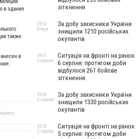
 милиции
зіткнення
о в здание
За добу захисники України
09:02
ольного
Вчора
знищили 1210 російських
ции также
окупантів
Ситуація на фронті на ранок
занесен в
09:51
6 серпня
6 серпня: протягом доби
ние.
відбулося 261 бойове
зіткнення
За добу захисники України
09:05
6 серпня
знищили 1330 російських
окупантів
 оцінити
Ситуація на фронті на ранок
09:32
5 серпня
5 серпня: протягом доби