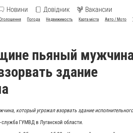
Новини
Довідник
Вакансии
Оголошення
Погода
Недвижимость
Карта міста
Авто / Мото
нщине пьяный мужчин
взорвать здание
ма
жчина, который угрожал взорвать здание исполнительног
-служба ГУМВД в Луганской области.