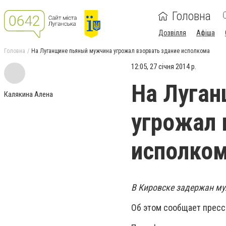
Головна
Дозвілля
Афіша
Головна
На Луганщине пьяный мужчина угрожал взорвать здание исполкома
12:05, 27 січня 2014 р.
На Луга
Калякина Алена
угрожал 
исполко
В Кировске задержан му
Об этом сообщает пресс