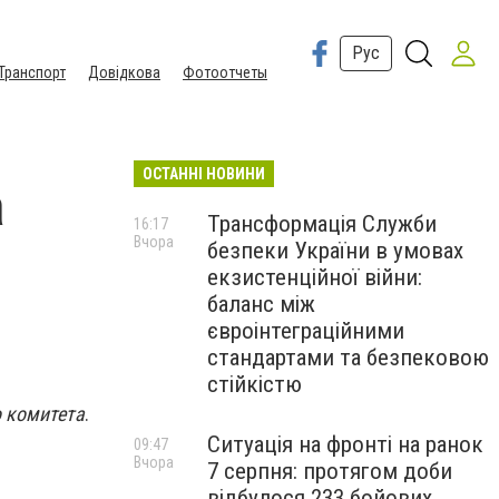
Рус
Транспорт
Довідкова
Фотоотчеты
ОСТАННІ НОВИНИ
а
Трансформація Служби
16:17
Вчора
безпеки України в умовах
екзистенційної війни:
баланс між
євроінтеграційними
стандартами та безпековою
стійкістю
о комитета
.
Ситуація на фронті на ранок
09:47
Вчора
7 серпня: протягом доби
відбулося 233 бойових