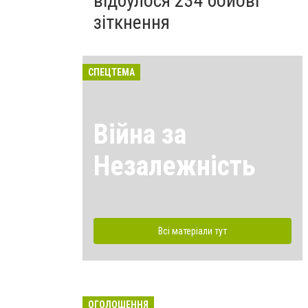
відбулося 234 бойові
зіткнення
СПЕЦТЕМА
Війна за
Незалежність
Всі матеріали тут
ОГОЛОШЕННЯ