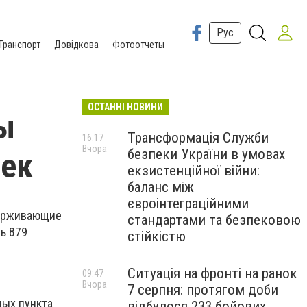
Рус
Транспорт
Довідкова
Фотоотчеты
ОСТАННІ НОВИНИ
ты
Трансформація Служби
16:17
Вчора
безпеки України в умовах
век
екзистенційної війни:
баланс між
євроінтеграційними
держивающие
стандартами та безпековою
ь 879
стійкістю
Ситуація на фронті на ранок
09:47
Вчора
7 серпня: протягом доби
ных пункта
відбулося 233 бойових