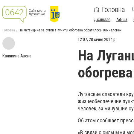
Головна
Дозвілля
Афіша
Головна
На Луганщине за сутки в пункты обогрева обратилось 186 человек
12:07, 28 січня 2014 р.
На Луган
Калякина Алена
обогрева
Луганские спасатели кр
жизнеобеспечение пункт
человек, за минувшие сут
Об этом сообщает пресс-
«В связи с сильными мо