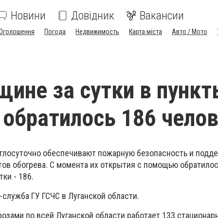
Новини
Довідник
Вакансии
Оголошення
Погода
Недвижимость
Карта міста
Авто / Мото
щине за сутки в пунк
 обратилось 186 чело
углосуточно обеспечивают пожарную безопасность и под
ов обогрева. С момента их открытия с помощью обратилос
ки - 186.
служба ГУ ГСЧС в Луганской области.
розами по всей Луганской области работает 133 стационар