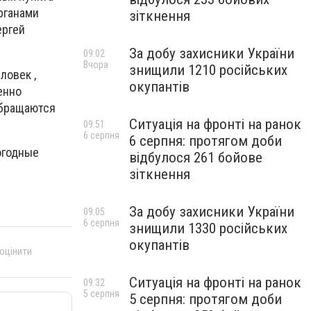
рганами
зіткнення
ергей
За добу захисники України
09:02
Вчора
знищили 1210 російських
ловек ,
окупантів
енно
обращаются
Ситуація на фронті на ранок
09:51
6 серпня
6 серпня: протягом доби
огодные
відбулося 261 бойове
зіткнення
За добу захисники України
09:05
6 серпня
знищили 1330 російських
окупантів
 оцінити
Ситуація на фронті на ранок
09:32
5 серпня
5 серпня: протягом доби