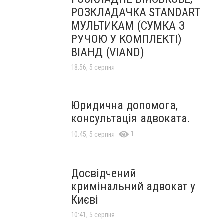
РОЗКЛАДАЧКА STANDART
МУЛЬТИКАМ (СУМКА З
РУЧОЮ У КОМПЛЕКТІ)
ВІАНД (VIAND)
18:56, 5 серпня
Юридична допомога,
консультація адвоката.
1
10:45, 5 серпня
Досвідчений
кримінальний адвокат у
Києві
10:41, 5 серпня