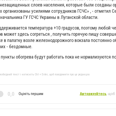
 незащищенных слоев населения, которые были созданы о
их организованы усилиями сотрудников ГСЧС» , - отметил С
начальника ГУ ГСЧС Украины в Луганской области.
ддерживается температура +10 градусов, поэтому любой че
в может здесь согреться , получить горячую пищу соверш
ске в палатку возле железнодорожного вокзала постоянно 
них - бездомные.
 пункты обогрева будут работать пока не нормализуются п
бхідний текст і натисніть Ctrl + Enter, щоб повідомити про це редакцію
0,0
Оцініть першим
Авторизуйтесь
, щоб