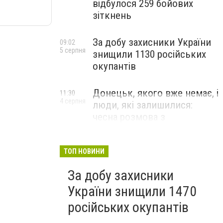
відбулося 259 бойових
зіткнень
За добу захисники України
09:02
5 серпня
знищили 1130 російських
окупантів
Донецьк, якого вже немає, і
11:30
4 серпня
люди, які залишилися:
чесна розмова з
В’ячеславом Верховським
ЛЮДИ УКРАЇНСЬКОГО ДОНЕЦЬКА
ТОП НОВИНИ
За добу захисники
України знищили 1470
російських окупантів