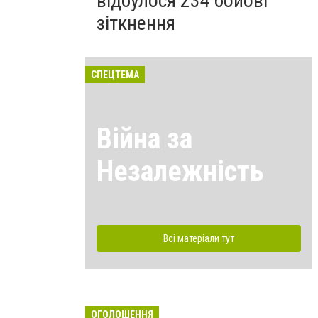
відбулося 234 бойові
зіткнення
СПЕЦТЕМА
Війна за
Незалежність
Всі матеріали тут
ОГОЛОШЕННЯ