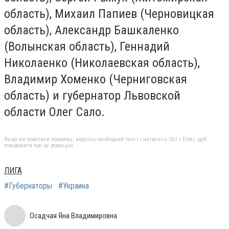
область), Михаил Папиев (Черновицкая
область), Александр Башкаленко
(Волынская область), Геннадий
Николаенко (Николаевская область),
Владимир Хоменко (Черниговская
область) и губернатор Львовской
области Олег Сало.
Якщо ви помітили помилку, виділіть необхідний текст і натисніть Ctrl + Enter, щоб
повідомити про це редакцію
ЛИГА
#Губернаторы
#Украина
Осадчая Яна Владимировна