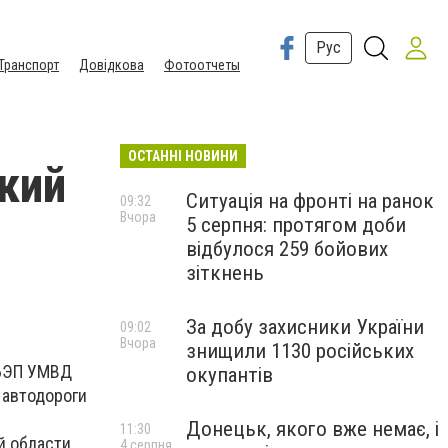
Рус
Транспорт
Довідкова
Фотоотчеты
ОСТАННІ НОВИНИ
ский
Ситуація на фронті на ранок
09:32
Вчора
5 серпня: протягом доби
відбулося 259 бойових
зіткнень
За добу захисники України
09:02
Вчора
знищили 1130 російських
СБЭП УМВД
окупантів
 автодороги
Донецьк, якого вже немає, і
11:30
 области,
4 серпня