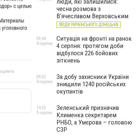
люди, які залишилися:
одор» с целью
чесна розмова з
В’ячеславом Верховським
 Материалы
ЛЮДИ УКРАЇНСЬКОГО ДОНЕЦЬКА
 уголовного
Ситуація на фронті на ранок
09:44
4 серпня
4 серпня: протягом доби
відбулося 226 бойових
зіткнень
 оцінити
За добу захисники України
09:02
4 серпня
знищили 1240 російських
окупантів
Зеленський призначив
14:25
3 серпня
Клименка секретарем
РНБО, а Умєрова – головою
СЗР