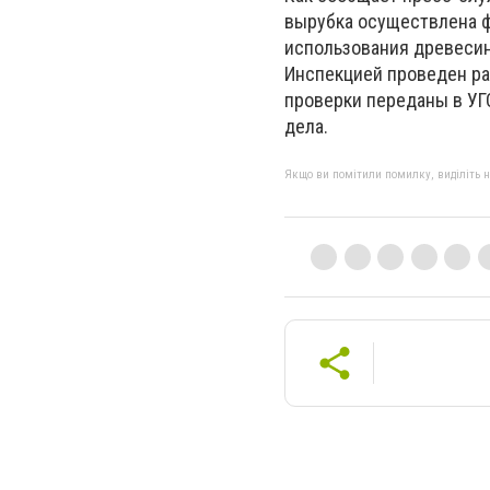
вырубка осуществлена ​
использования древеси
Инспекцией проведен рас
проверки переданы в УГ
дела.
Якщо ви помітили помилку, виділіть нео