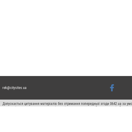
rek@citysites.ua
Допускається цитування матеріалів без отримання попередньої згоди 0642.ua за умо
систем гіперпосилання на цитовані статті не нижче другого абзацу в тексті або в я
Матеріали з плашками "Новини компаній", "Промо", "Партнерський матеріал", "Партнер