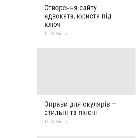
Створення сайту
адвоката, юриста під
ключ
10:49, Вчора
Оправи для окулярів –
стильні та якісні
18:56, Вчора