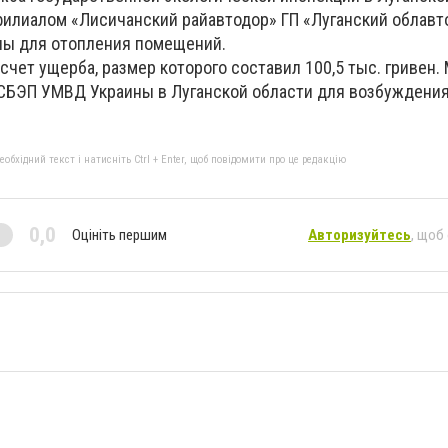
​филиалом «Лисичанский райавтодор» ГП «Луганский облавт
ны для отопления помещений.
чет ущерба, размер которого составил 100,5 тыс. гривен.
СБЭП УМВД Украины в Луганской области для возбуждения
бхідний текст і натисніть Ctrl + Enter, щоб повідомити про це редакцію
0,0
Оцініть першим
Авторизуйтесь
, щоб