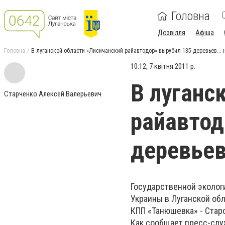
Головна
Дозвілля
Афіша
Головна
В луганской области «Лисичанский райавтодор» вырубил 135 деревьев... 
10:12, 7 квітня 2011 р.
В луганс
Старченко Алексей Валерьевич
райавтод
деревьев
Государственной эколог
Украины в Луганской обл
КПП «Танюшевка» - Старо
Как сообщает пресс-слу