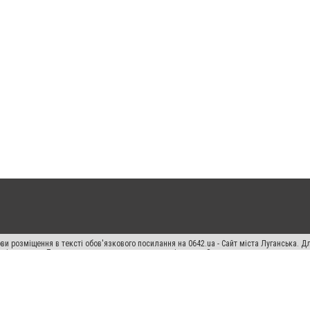
ви розміщення в тексті обов'язкового посилання на 0642.ua - Сайт міста Луганська. 
кості джерела. Порушення виняткових прав переслідується Законом.
ський спецпроєкт", "Політичні новини", "Пресреліз", "PR", "Офіційно", "Політична рек