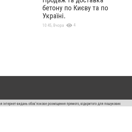
Продаж та доставка
бетону по Києву та по
Україні.
4
10:45, Вчора
Для інтернет-видань обов'язкове розміщення прямого, відкритого для пошукових
лама" публікуються на правах реклами.