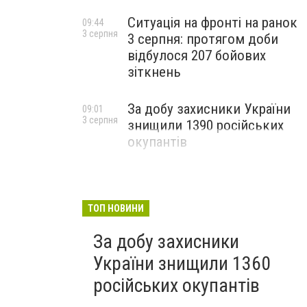
Ситуація на фронті на ранок
09:44
3 серпня
3 серпня: протягом доби
відбулося 207 бойових
зіткнень
За добу захисники України
09:01
3 серпня
знищили 1390 російських
окупантів
ТОП НОВИНИ
За добу захисники
України знищили 1360
російських окупантів