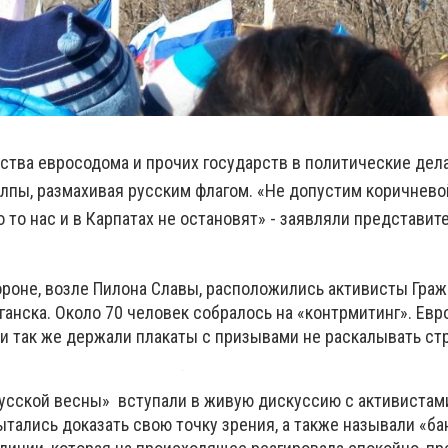
тва евросодома и прочих государств в политические дела
олпы, размахивая русским флагом. «Не допустим коричнево
о то нас и в Карпатах не остановят» - заявляли представит
роне, возле Пилона Славы, расположились активисты Гра
ганска. Около 70 человек собралось на «контрмитинг». Ев
и так же держали плакаты с призывами не раскалывать стр
усской весны» вступали в живую дискуссию с активистам
ытались доказать свою точку зрения, а также называли «б