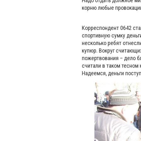
Надо отдать должное ми
корню любые провокации
Корреспондент 0642 ста
спортивную сумку деньги
несколько ребят отнесли
купюр. Вокруг считающих
пожертвования – дело бл
считали в таком тесном к
Надеемся, деньги посту