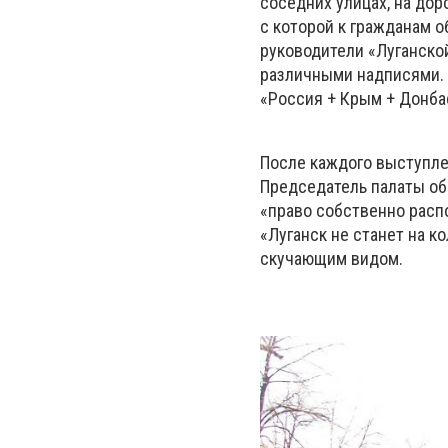
соседних улицах, на дор
с которой к гражданам 
руководители «Луганской
различными надписями. «
«Россия + Крым + Донбас
После каждого выступлен
Председатель палаты об
«право собственно расп
«Луганск не станет на к
скучающим видом.