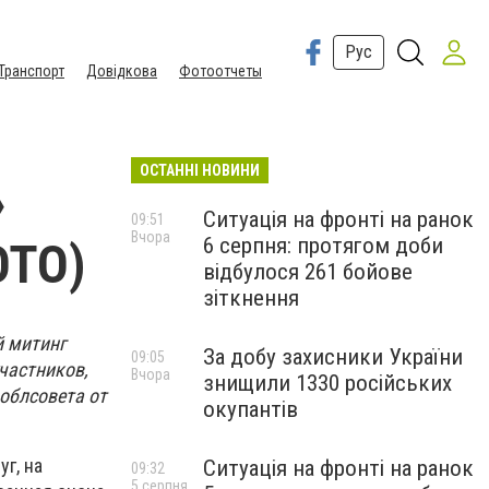
Рус
Транспорт
Довідкова
Фотоотчеты
ОСТАННІ НОВИНИ
»
Ситуація на фронті на ранок
09:51
Вчора
6 серпня: протягом доби
ОТО)
відбулося 261 бойове
зіткнення
й митинг
За добу захисники України
09:05
частников,
Вчора
знищили 1330 російських
 облсовета от
окупантів
г, на
Ситуація на фронті на ранок
09:32
5 серпня