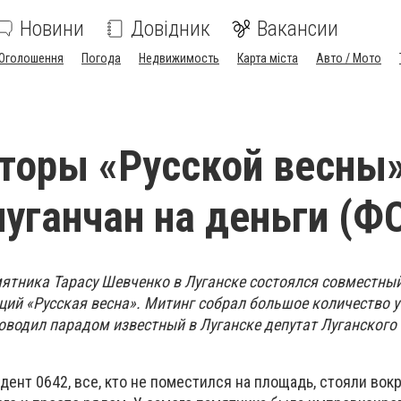
Новини
Довідник
Вакансии
Оголошення
Погода
Недвижимость
Карта міста
Авто / Мото
торы «Русской весны
луганчан на деньги (Ф
мятника Тарасу Шевченко в Луганске состоялся совместны
ций «Русская весна». Митинг собрал большое количество у
оводил парадом известный в Луганске депутат Луганского
ент 0642, все, кто не поместился на площадь, стояли вокру