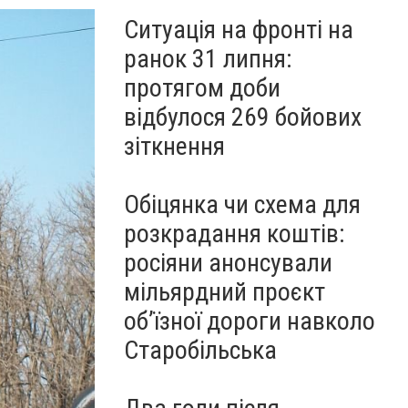
Ситуація на фронті на
ранок 31 липня:
протягом доби
відбулося 269 бойових
зіткнення
Обіцянка чи схема для
розкрадання коштів:
росіяни анонсували
мільярдний проєкт
об’їзної дороги навколо
Старобільська