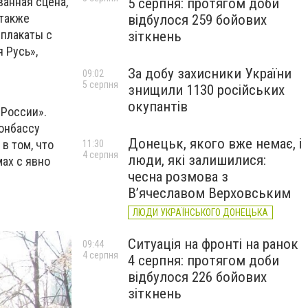
ванная сцена,
5 серпня: протягом доби
 также
відбулося 259 бойових
 плакаты с
зіткнень
 Русь»,
За добу захисники України
09:02
5 серпня
знищили 1130 російських
окупантів
 России».
онбассу
Донецьк, якого вже немає, і
в том, что
11:30
4 серпня
люди, які залишилися:
мах с явно
чесна розмова з
В’ячеславом Верховським
ЛЮДИ УКРАЇНСЬКОГО ДОНЕЦЬКА
Ситуація на фронті на ранок
09:44
4 серпня
4 серпня: протягом доби
відбулося 226 бойових
зіткнень