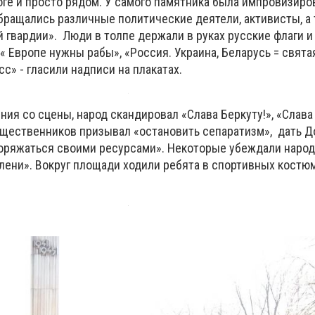
оге и просто рядом. У самого памятника была импровизиро
обращались различные политические деятели, активисты, а
 гвардии». Люди в толпе держали в руках русские флаги и
 Европе нужны рабы», «Россия. Украина, Беларусь = святая
с» - гласили надписи на плакатах.
ия со сцены, народ скандировал «Слава Беркуту!», «Слава
щественников призывал «остановить сепаратизм», дать Д
оряжаться своими ресурсами». Некоторые убеждали народ 
олени». Вокруг площади ходили ребята в спортивных костю