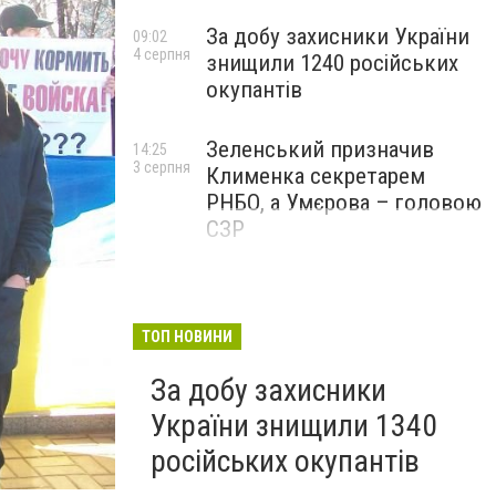
За добу захисники України
09:02
4 серпня
знищили 1240 російських
окупантів
Зеленський призначив
14:25
3 серпня
Клименка секретарем
РНБО, а Умєрова – головою
СЗР
ТОП НОВИНИ
За добу захисники
України знищили 1340
російських окупантів