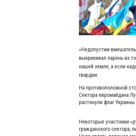
«
Недопустим вмешательс
выкрикивал парень из т
нашей земле, а если над
гвардии.
На противоположной сто
Сектора евромайдана Лу
растянули флаг Украины 
Некоторые участники «р
гражданского сектора, п