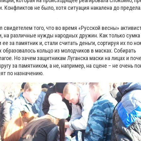
лиции, которая на происходящее реагировала спокойно, пр
. Конфликтов не было, хотя ситуация накалена до предела
л свидетелем того, что во время «Русской весны» активис
, на различные нужды народных дружин. Как только сумка
 ее за памятник и, стали считать деньги, сортируя их по н
 образовалось кольцо из молодчиков в масках. Собирать
агое. Но зачем защитникам Луганска маски на лицах и поч
ругу за памятником, а не, например, на сцене – не очень по
пят по назначению.