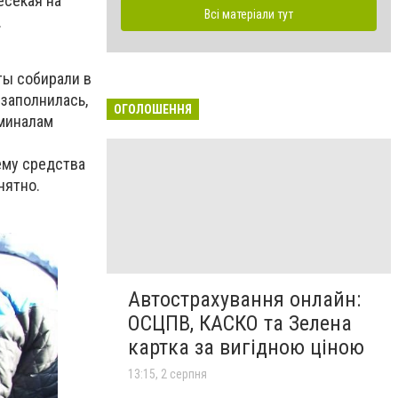
есекая на
Всі матеріали тут
.
ты собирали в
 заполнилась,
ОГОЛОШЕННЯ
оминалам
ему средства
нятно.
Автострахування онлайн:
ОСЦПВ, КАСКО та Зелена
картка за вигідною ціною
13:15, 2 серпня