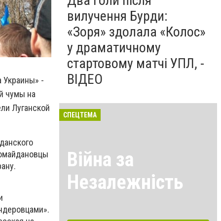
Два голи після
вилучення Бурди:
«Зоря» здолала «Колос»
у драматичному
стартовому матчі УПЛ, -
ВІДЕО
 Украины» -
й чумы на
ели Луганской
СПЕЦТЕМА
жданского
Війна за
ромайдановцы
ану.
Незалежність
и
андеровцами».