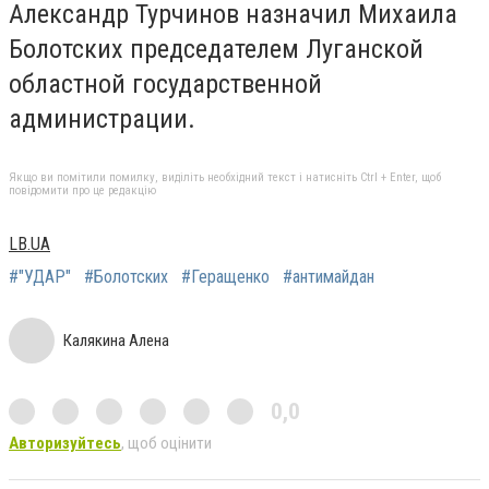
Александр Турчинов назначил Михаила
Болотских председателем Луганской
областной государственной
администрации.
Якщо ви помітили помилку, виділіть необхідний текст і натисніть Ctrl + Enter, щоб
повідомити про це редакцію
LB.UA
#"УДАР"
#Болотских
#Геращенко
#антимайдан
Калякина Алена
0,0
Авторизуйтесь
, щоб оцінити