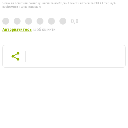
Якщо ви помітили помилку, виділіть необхідний текст і натисніть Ctrl + Enter, щоб
повідомити про це редакцію
0,0
Авторизуйтесь
, щоб оцінити