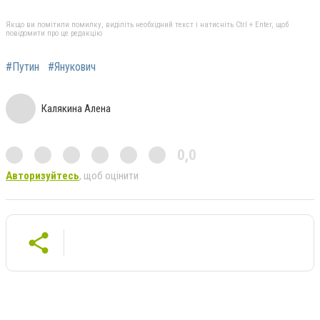
Якщо ви помітили помилку, виділіть необхідний текст і натисніть Ctrl + Enter, щоб
повідомити про це редакцію
#Путин
#Янукович
Калякина Алена
0,0
Авторизуйтесь
, щоб оцінити