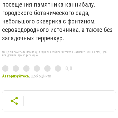
посещения памятника каннибалу,
городского ботанического сада,
небольшого скверика с фонтаном,
сероводородного источника, а также без
загадочных терренкур.
Якщо ви помітили помилку, виділіть необхідний текст і натисніть Ctrl + Enter, щоб
повідомити про це редакцію
0,0
Авторизуйтесь
, щоб оцінити