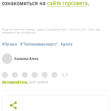
ознакомиться на
сайте горсовета
.
Якщо ви помітили помилку, виділіть необхідний текст і натисніть Ctrl + Enter, щоб
повідомити про це редакцію
#Луганск
#"Теплокоммунэнерго"
#долги
Калякина Алена
0,0
Авторизуйтесь
, щоб оцінити