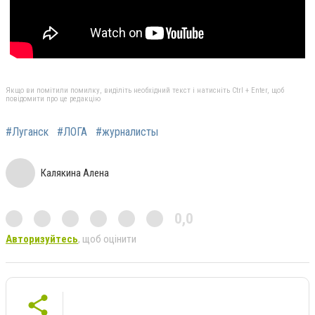
Якщо ви помітили помилку, виділіть необхідний текст і натисніть Ctrl + Enter, щоб
повідомити про це редакцію
#Луганск
#ЛОГА
#журналисты
Калякина Алена
0,0
Авторизуйтесь
, щоб оцінити