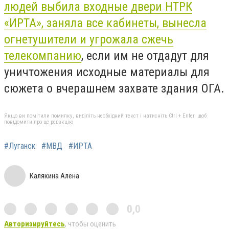
людей выбила входные двери НТРК
«ИРТА», заняла все кабинеты, вынесла
огнетушители и угрожала сжечь
телекомпанию
, если им не отдадут для
уничтожения исходные материалы для
сюжета о вчерашнем захвате здания ОГА.
Якщо ви помітили помилку, виділіть необхідний текст і натисніть Ctrl + Enter, щоб
повідомити про це редакцію
#Луганск
#МВД
#ИРТА
Калякина Алена
0,0
Авторизируйтесь
, чтобы оценить