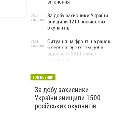
зіткнення
За добу захисники України
09:02
7 серпня
знищили 1210 російських
окупантів
Ситуація на фронті на ранок
09:51
6 серпня
6 серпня: протягом доби
відбулося 261 бойове
зіткнення
ТОП НОВИНИ
За добу захисники
України знищили 1500
російських окупантів