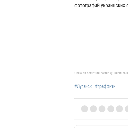
фотографий украинских 
Якщо ви помітили помилку, виділіть нео
#Луганск
#граффити