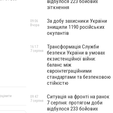
відбулося 223 бойових
зіткнення
За добу захисники України
09:06
Вчора
знищили 1190 російських
окупантів
Трансформація Служби
16:17
7 серпня
безпеки України в умовах
екзистенційної війни:
баланс між
євроінтеграційними
стандартами та безпековою
стійкістю
Ситуація на фронті на ранок
 оцінити
09:47
7 серпня
7 серпня: протягом доби
відбулося 233 бойових