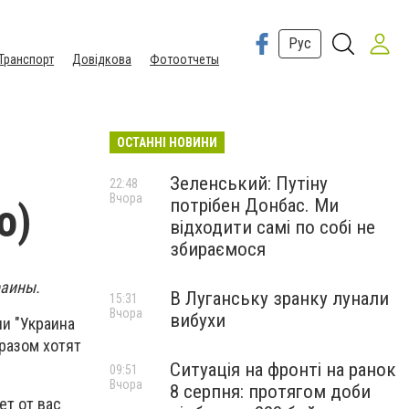
Рус
Транспорт
Довідкова
Фотоотчеты
ОСТАННІ НОВИНИ
Зеленський: Путіну
22:48
Вчора
потрібен Донбас. Ми
о)
відходити самі по собі не
збираємося
раины.
В Луганську зранку лунали
15:31
Вчора
вибухи
и "Украина
бразом хотят
Ситуація на фронті на ранок
09:51
Вчора
8 серпня: протягом доби
ет от вас