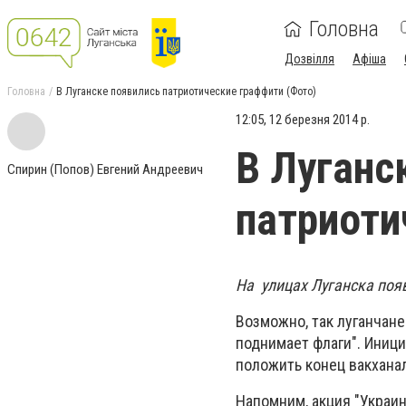
Головна
Дозвілля
Афіша
Головна
В Луганске появились патриотические граффити (Фото)
12:05, 12 березня 2014 р.
В Луганс
Спирин (Попов) Евгений Андреевич
патриоти
На улицах Луганска по
Возможно, так луганчан
поднимает флаги". Иници
положить конец вакхана
Напомним, акция "Украин