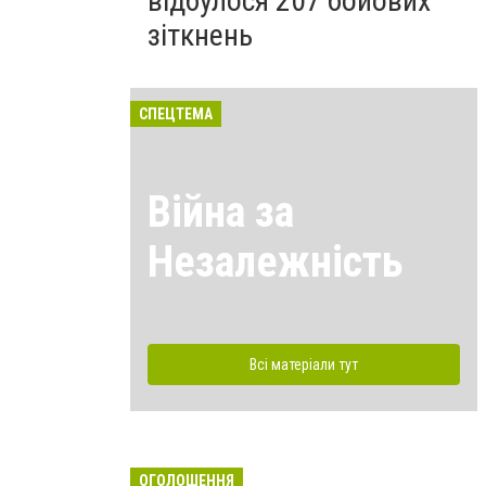
відбулося 207 бойових
зіткнень
СПЕЦТЕМА
Війна за
Незалежність
Всі матеріали тут
ОГОЛОШЕННЯ