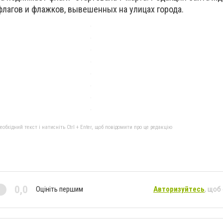
флагов и флажков, вывешенных на улицах города.
бхідний текст і натисніть Ctrl + Enter, щоб повідомити про це редакцію
0,0
Оцініть першим
Авторизуйтесь
, щоб