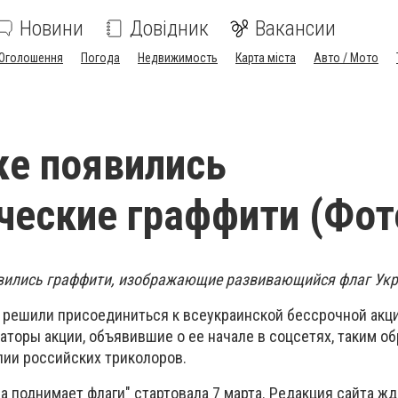
Новини
Довідник
Вакансии
Оголошення
Погода
Недвижимость
Карта міста
Авто / Мото
ке появились
ческие граффити (Фот
явились граффити, изображающие развивающийся флаг Ук
е решили присоединиться к всеукраинской бессрочной акци
аторы акции, объявившие о ее начале в соцсетях, таким о
лии российских триколоров.
а поднимает флаги" стартовала 7 марта. Редакция сайта жд