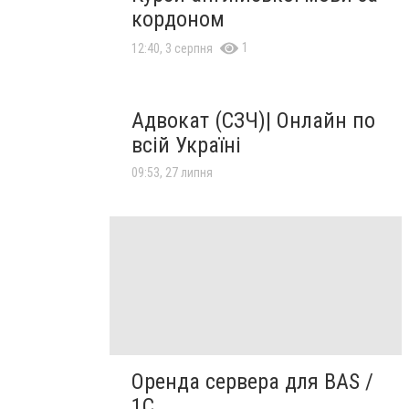
кордоном
1
12:40, 3 серпня
Адвокат (СЗЧ)| Онлайн по
всій Україні
09:53, 27 липня
Оренда сервера для BAS /
1C