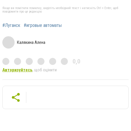
Якщо ви помітили помилку, виділіть необхідний текст і натисніть Ctrl + Enter, щоб
повідомити про це редакцію
#Луганск
#игровые автоматы
Калякина Алена
0,0
Авторизуйтесь
, щоб оцінити