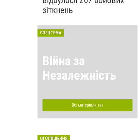
відбулося 207 бойових
зіткнень
СПЕЦТЕМА
Війна за
Незалежність
Всі матеріали тут
ОГОЛОШЕННЯ