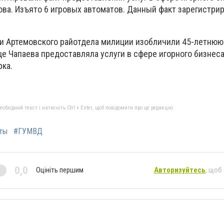
ва. Изъято 6 игровых автоматов. Данный факт зарегистрир
ки Артемовского райотдела милиции изобличили 45-летнюю 
це Чапаева предоставляла услуги в сфере игорного бизнеса
рка.
бхідний текст і натисніть Ctrl + Enter, щоб повідомити про це редакцію
ты
#ГУМВД
0,0
Оцініть першим
Авторизуйтесь
, щоб