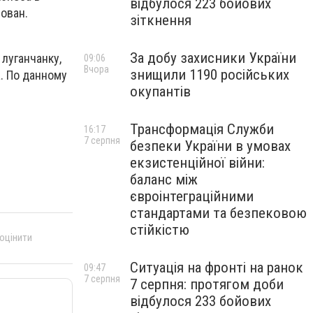
відбулося 223 бойових
ован.
зіткнення
За добу захисники України
луганчанку,
09:06
Вчора
знищили 1190 російських
. По данному
окупантів
Трансформація Служби
16:17
7 серпня
безпеки України в умовах
екзистенційної війни:
баланс між
євроінтеграційними
стандартами та безпековою
стійкістю
 оцінити
Ситуація на фронті на ранок
09:47
7 серпня
7 серпня: протягом доби
відбулося 233 бойових