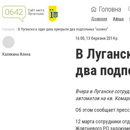
Головна
Дозвілля
Афіша
Головна
В Луганске в один день прикрыли два подпольных “казино”
16:00, 13 березня 2014 р.
В Луганс
Калякина Алена
два подп
Вчера в Луганске сотруд
автоматов на кв. Комар
Об этом сообщает пресс
12 марта сотрудники от
Жовтневого РО задокуме