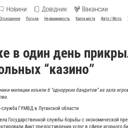
Новини
Довідник
Вакансии
Оголошення
Погода
Недвижимость
Карта міста
Авто / Мото
ке в один день прикры
ольных “казино”
ники милиции изъяли 6 “одноруких бандитов” из зала игро
ова.
-служба ГУМВД в Луганской области
дела Государственной службы борьбы с экономической пр
нтировали факт предоставления услуг в сфере игорного б