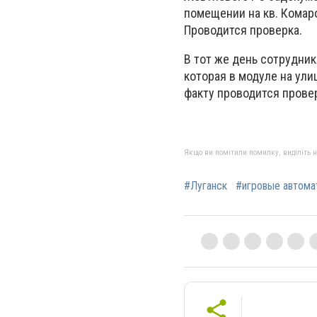
помещении на кв. Комаро
Проводится проверка.
В тот же день сотрудни
которая в модуле на ули
факту проводится прове
Якщо ви помітили помилку, виділіть нео
#Луганск
#игровые автома