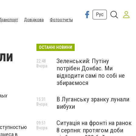
Рус
Транспорт
Довідкова
Фотоотчеты
ОСТАННІ НОВИНИ
ли
Зеленський: Путіну
22:48
Вчора
потрібен Донбас. Ми
відходити самі по собі не
збираємося
вых
В Луганську зранку лунали
15:31
Вчора
вибухи
Ситуація на фронті на ранок
09:51
еступностью
Вчора
8 серпня: протягом доби
изнеса в