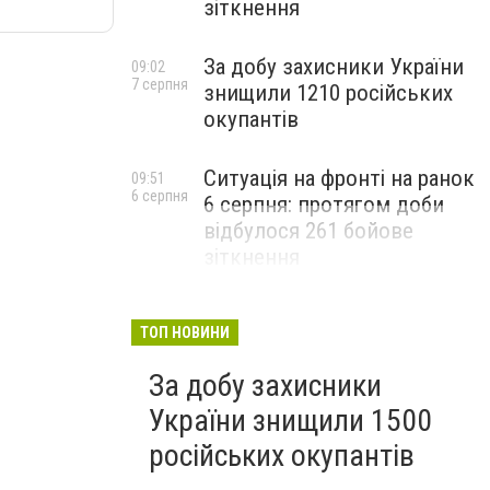
зіткнення
За добу захисники України
09:02
7 серпня
знищили 1210 російських
окупантів
Ситуація на фронті на ранок
09:51
6 серпня
6 серпня: протягом доби
відбулося 261 бойове
зіткнення
ТОП НОВИНИ
За добу захисники
України знищили 1500
російських окупантів