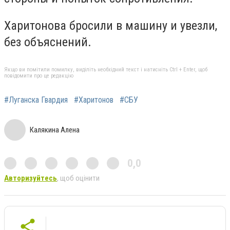
Харитонова бросили в машину и увезли,
без объяснений.
Якщо ви помітили помилку, виділіть необхідний текст і натисніть Ctrl + Enter, щоб
повідомити про це редакцію
#Луганска Гвардия
#Харитонов
#СБУ
Калякина Алена
0,0
Авторизуйтесь
, щоб оцінити