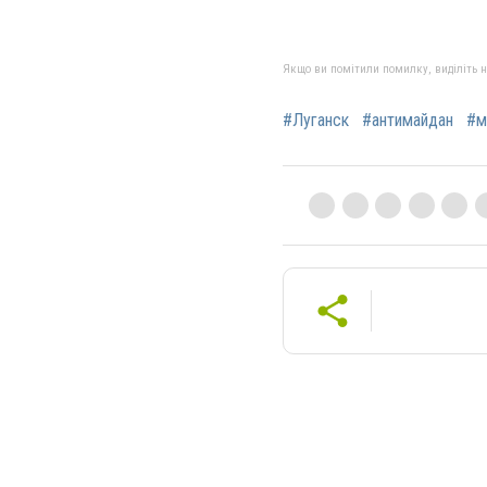
Якщо ви помітили помилку, виділіть нео
#Луганск
#антимайдан
#м