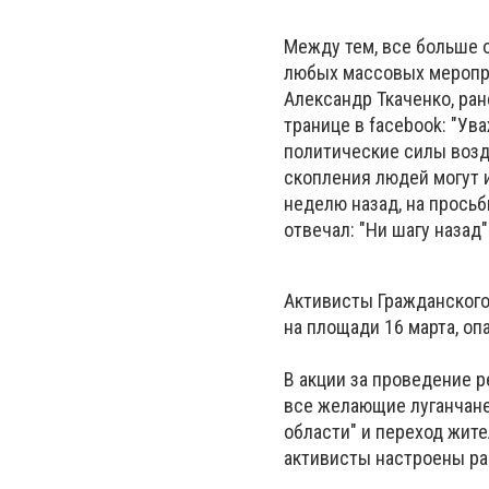
Между тем, все больше 
любых массовых мероприя
Александр Ткаченко, ран
транице в facebook: "У
политические силы возд
скопления людей могут 
неделю назад, на просьб
отвечал: "Ни шагу назад"
Активисты Гражданского 
на площади 16 марта, о
В акции за проведение р
все желающие луганчане
области" и переход жит
активисты настроены ра