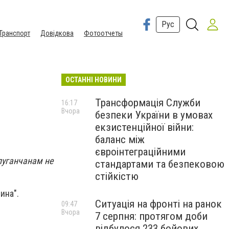
Рус
Транспорт
Довідкова
Фотоотчеты
ОСТАННІ НОВИНИ
Трансформація Служби
16:17
Вчора
безпеки України в умовах
екзистенційної війни:
баланс між
євроінтеграційними
луганчанам не
стандартами та безпековою
стійкістю
ина".
Ситуація на фронті на ранок
09:47
Вчора
7 серпня: протягом доби
відбулося 233 бойових