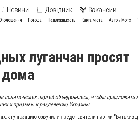
Новини
Довідник
Вакансии
Оголошення
Погода
Недвижимость
Карта міста
Авто / Мото
ных луганчан просят
 дома
и политических партий объединились, чтобы предложить 
ции и призывы к разделению Украины.
гих, эту позицию озвучили представители партии "Батькивщ