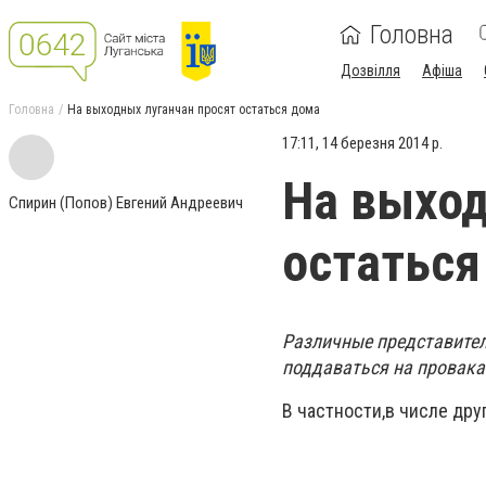
Головна
Дозвілля
Афіша
Головна
На выходных луганчан просят остаться дома
17:11, 14 березня 2014 р.
На выход
Спирин (Попов) Евгений Андреевич
остаться
Различные представител
поддаваться на провака
В частности,в числе дру