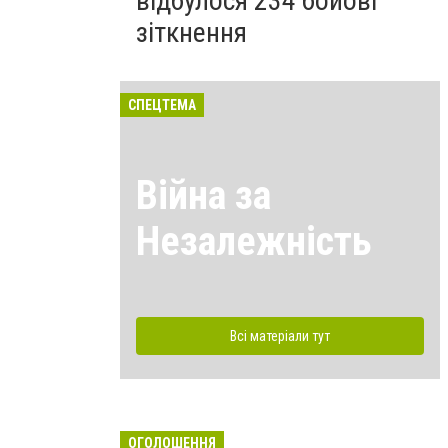
відбулося 234 бойові
зіткнення
СПЕЦТЕМА
Війна за
Незалежність
Всі матеріали тут
ОГОЛОШЕННЯ