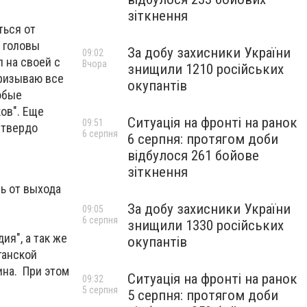
зіткнення
ться от
о головы
За добу захисники України
09:02
 на своей с
Вчора
знищили 1210 російських
призываю все
окупантів
юбые
ов". Еще
Ситуація на фронті на ранок
09:51
 твердо
6 серпня
6 серпня: протягом доби
відбулося 261 бойове
зіткнення
сь от выхода
За добу захисники України
09:05
6 серпня
знищили 1330 російських
ия", а так же
окупантів
ганской
ина. При этом
Ситуація на фронті на ранок
09:32
5 серпня
5 серпня: протягом доби