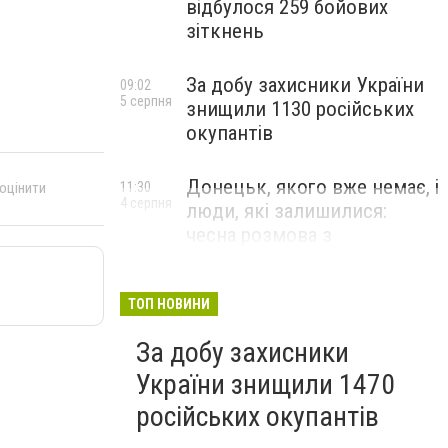
відбулося 259 бойових
зіткнень
За добу захисники України
09:02
5 серпня
знищили 1130 російських
окупантів
Донецьк, якого вже немає, і
11:30
 оцінити
4 серпня
люди, які залишилися:
чесна розмова з
В’ячеславом Верховським
ЛЮДИ УКРАЇНСЬКОГО ДОНЕЦЬКА
ТОП НОВИНИ
За добу захисники
України знищили 1470
російських окупантів