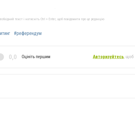
бхідний текст і натисніть Ctrl + Enter, щоб повідомити про це редакцію
итинг
#референдум
0,0
Оцініть першим
Авторизуйтесь
, щоб