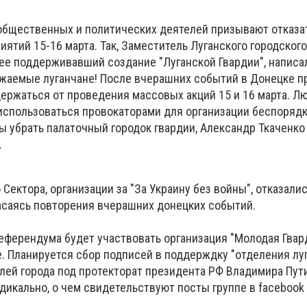
общественных и политических деятелей призывают отказа
тий 15-16 марта. Так, Заместитель Луганского городског
ее поддерживавший создание "Луганской Гвардии", написал
важаемые луганчане! После вчерашних событий в Донецке 
ержаться от проведения массовых акций 15 и 16 марта. Л
использоваться провокаторами для организации беспорядк
ы убрать палаточный городок гвардии, Александр Ткаченко
.
Сектора, организации за "За Украину без войны", отказали
пасаясь повторения вчерашних донецких событий.
еферендума будет участвовать организация "Молодая Гвард
. Планируется сбор подписей в поддерждку "отделения лу
елей города под протекторат президента РФ Владимира Пут
дикально, о чем свидетельствуют посты группе в facebook