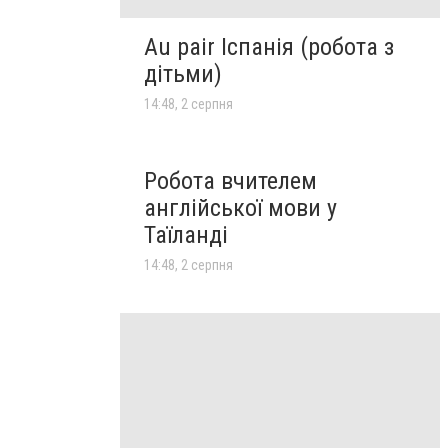
Au pair Іспанія (робота з
дітьми)
14:48, 2 серпня
Робота вчителем
англійської мови у
Таїланді
14:48, 2 серпня