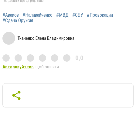
повідомити про це редакцію
#Аваков
#Наливайченко
#МВД
#СБУ
#Провокации
#Сдача Оружия
Ткаченко Елена Владимировна
0,0
Авторизуйтесь
, щоб оцінити