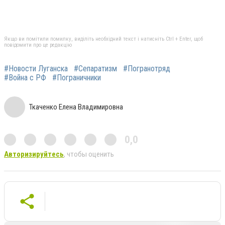
Якщо ви помітили помилку, виділіть необхідний текст і натисніть Ctrl + Enter, щоб
повідомити про це редакцію
#Новости Луганска
#Сепаратизм
#Погранотряд
#Война с РФ
#Пограничники
Ткаченко Елена Владимировна
0,0
Авторизируйтесь
, чтобы оценить