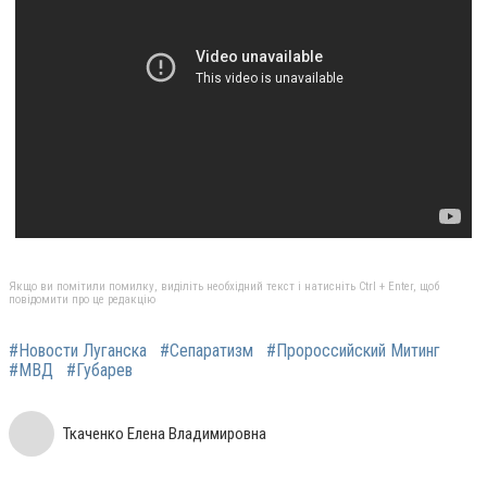
Якщо ви помітили помилку, виділіть необхідний текст і натисніть Ctrl + Enter, щоб
повідомити про це редакцію
#Новости Луганска
#Сепаратизм
#Пророссийский Митинг
#МВД
#Губарев
Ткаченко Елена Владимировна