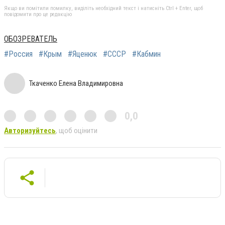
Якщо ви помітили помилку, виділіть необхідний текст і натисніть Ctrl + Enter, щоб
повідомити про це редакцію
ОБОЗРЕВАТЕЛЬ
#Россия
#Крым
#Яценюк
#СССР
#Кабмин
Ткаченко Елена Владимировна
0,0
Авторизуйтесь
, щоб оцінити