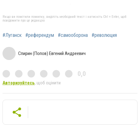
Якщо ви помітили помилку, виділіть необхідний текст і натисніть Ctrl + Enter, щоб
повідомити про це редакцію
#Луганск
#референдум
#самооборона
#революция
Спирин (Попов) Евгений Андреевич
0,0
Авторизуйтесь
, щоб оцінити